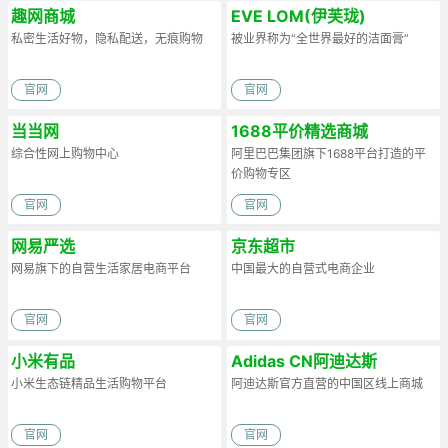
趣网商城
EVE LOM(伊芙珑)
私密生活好物，隐私配送，无痕购物
被业界称为“全世界最好的洁面膏”
官网
官网
当当网
1688平价精选商城
综合性网上购物中心
阿里巴巴集团旗下1688平台打造的平
价购物专区
官网
官网
网易严选
京东超市
网易旗下的自营生活家居电商平台
中国最大的自营式电商企业
官网
官网
小米有品
Adidas CN阿迪达斯
小米生态链精品生活购物平台
阿迪达斯官方直营的中国区线上商城
官网
官网