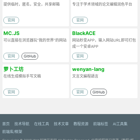
提供临时，匿名，安全，共享邮箱
专注于学术领域的论文编辑润色平台
官网
官网
MC.JS
BlackACE
可以直接在浏览器玩“我的世界”的网站
网站秒变APP，输入网站URL即可打包
成一个安卓APP
官网
GitHub
官网
萝卜工坊
wenyan-lang
在线生成模拟手写文稿
文言文編程語言
官网
官网
GitHub
首页
技术导航
在线工具
技术文章
教程资源
前端标签
AI工具集
前端库/框架