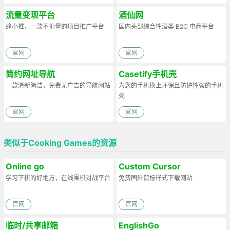
流量变现平台
酒仙网
蜂小推，一款不扣量的项目推广平台
国内头部综合性酒类 B2C 电商平台
官网
官网
简约网址导航
Casetify手机壳
一款清新简洁，免费无广告的导航网站
为您的手机换上环保且防护性强的手机
壳
官网
官网
类似于Cooking Games的资源
Online go
Custom Cursor
学习下棋的好地方，在线围棋对战平台
免费国外鼠标样式下载网站
官网
官网
临时/共享邮箱
EnglishGo