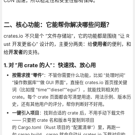
CDN 加速，所以稳定性和安全性都有保障。
二、核心功能：它能帮你解决哪些问题？
crates.io 不只是个 “文件存储站”，它的功能都是围绕 “让 R
ust 开发更省心” 设计的，主要分两类：给
使用者
的便利，和
给
开发者
的支持。
1. 对 “用 crate 的人”：快速找、放心用
按需求搜 “零件”
：不管你需要什么功能，比如 “处理时间”
“操作数据库”“做 GUI 界面”，直接在 crates.io 首页搜关键
词（比如搜 “time”“diesel”“egui”），就能找到相关的
crate。每个 crate 页面都会写清楚用途、用法示例、版本历
史，还有其他用户的评分，帮你判断好不好用。
一键引入项目
：找到合适的 crate 后，不用手动下载文件
—— 只要把 crate 名和版本号复制到项目
的 Cargo.toml（Rust 项目的 “配置清单”）里，再跑一
句 cargo build，cargo 就会自动从 crates.io 下载对应的