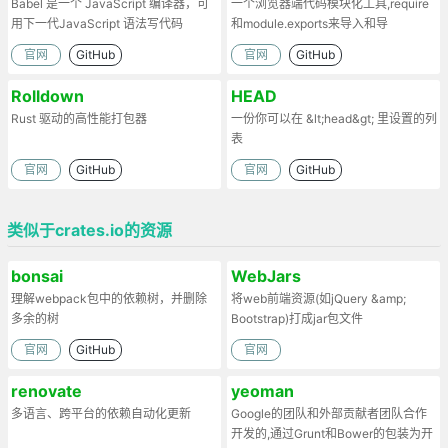
Babel 是一个 JavaScript 编译器，可
一个浏览器端代码模块化工具,require
用下一代JavaScript 语法写代码
和module.exports来导入和导
出.Browserify的原理：部署时处理代
官网
GitHub
官网
GitHub
码依赖，将模块打包为一个文件。
Rolldown
HEAD
Rust 驱动的高性能打包器
一份你可以在 &lt;head&gt; 里设置的列
表
官网
GitHub
官网
GitHub
类似于crates.io的资源
bonsai
WebJars
理解webpack包中的依赖树，并删除
将web前端资源(如jQuery &amp;
多余的树
Bootstrap)打成jar包文件
官网
GitHub
官网
renovate
yeoman
多语言、跨平台的依赖自动化更新
Google的团队和外部贡献者团队合作
开发的,通过Grunt和Bower的包装为开