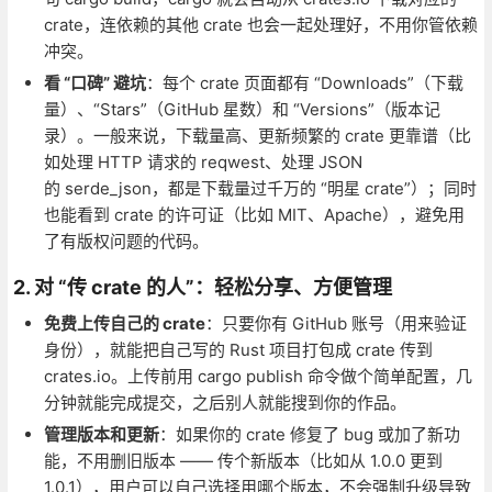
crate，连依赖的其他 crate 也会一起处理好，不用你管依赖
冲突。
看 “口碑” 避坑
：每个 crate 页面都有 “Downloads”（下载
量）、“Stars”（GitHub 星数）和 “Versions”（版本记
录）。一般来说，下载量高、更新频繁的 crate 更靠谱（比
如处理 HTTP 请求的 reqwest、处理 JSON
的 serde_json，都是下载量过千万的 “明星 crate”）；同时
也能看到 crate 的许可证（比如 MIT、Apache），避免用
了有版权问题的代码。
2. 对 “传 crate 的人”：轻松分享、方便管理
免费上传自己的 crate
：只要你有 GitHub 账号（用来验证
身份），就能把自己写的 Rust 项目打包成 crate 传到
crates.io。上传前用 cargo publish 命令做个简单配置，几
分钟就能完成提交，之后别人就能搜到你的作品。
管理版本和更新
：如果你的 crate 修复了 bug 或加了新功
能，不用删旧版本 —— 传个新版本（比如从 1.0.0 更到
1.0.1），用户可以自己选择用哪个版本，不会强制升级导致