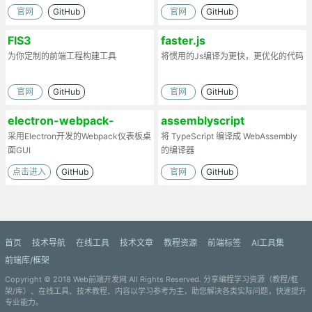
发者创建一个易用的工作流
官网
GitHub
官网
GitHub
FIS3
faster.js
为你定制的前端工程构建工具
将惯用的Js编译为更快，更优化的代码
官网
GitHub
官网
GitHub
electron-webpack-
assemblyscript
dashboard
采用Electron开发的Webpack仪表板桌
将 TypeScript 编译成 WebAssembly
面GUI
的编译器
点击进入
GitHub
官网
GitHub
首页
技术导航
在线工具
技术文章
教程资源
前端标签
AI工具集
前端库/框架