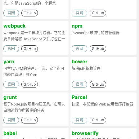
言。它是JavaScript的一个超集
官网
GitHub
官网
GitHub
webpack
npm
webpack 是一个模块打包器。它的主
javascript 最流行的包管理器
要目标是将 JavaScript 文件打包在一
起
官网
GitHub
官网
GitHub
yarn
bower
可替代NPM的快速、可靠、安全的可
解决js的依赖管理
信赖包管理工具Yarn
官网
GitHub
官网
GitHub
grunt
Parcel
基于Node.js的项目构建工具。它可以
快速，零配置的 Web 应用程序打包器
自动运行你所设定的任务
官网
GitHub
官网
GitHub
babel
browserify