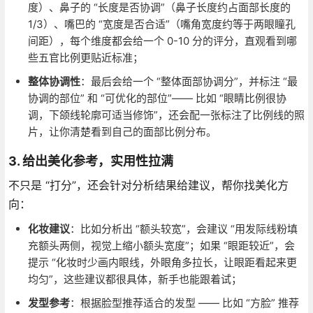
度）、鼻子的 “长度是否协调”（鼻子长度约占面部长度的
1/3）、嘴巴的 “宽度是否合适”（嘴角宽度约等于两眼瞳孔
间距），每个维度都会给一个 0-10 分的评分，直观看到哪
些五官比例更贴近标准；
整体协调性
：最后会给一个 “整体面部协调分”，并标注 “最
协调的部位” 和 “可优化的部位”—— 比如 “眼睛比例很协
调，下颌线轮廓可适当修饰”，还会配一张标注了比例线的照
片，让你清楚看到自己的面部比例分布。
3. 给出美化参考，实用性拉满
不只是 “打分”，还会针对分析结果给建议，帮你找美化方
向：
化妆建议
：比如分析出 “额头较宽”，会建议 “用发际线粉填
充额头两侧，视觉上缩小额头宽度”；如果 “眼距较近”，会
提示 “化妆时少画内眼线，外眼角多拉长，让眼距看起来更
均匀”，这些建议都很具体，新手也能跟着试；
发型参考
：根据脸型推荐适合的发型 —— 比如 “方脸” 推荐