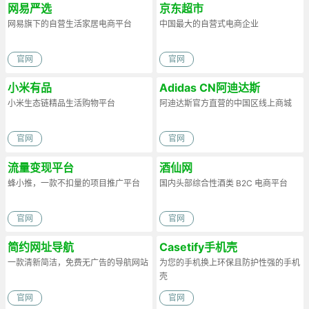
网易严选
京东超市
网易旗下的自营生活家居电商平台
中国最大的自营式电商企业
官网
官网
小米有品
Adidas CN阿迪达斯
小米生态链精品生活购物平台
阿迪达斯官方直营的中国区线上商城
官网
官网
流量变现平台
酒仙网
蜂小推，一款不扣量的项目推广平台
国内头部综合性酒类 B2C 电商平台
官网
官网
简约网址导航
Casetify手机壳
一款清新简洁，免费无广告的导航网站
为您的手机换上环保且防护性强的手机
壳
官网
官网