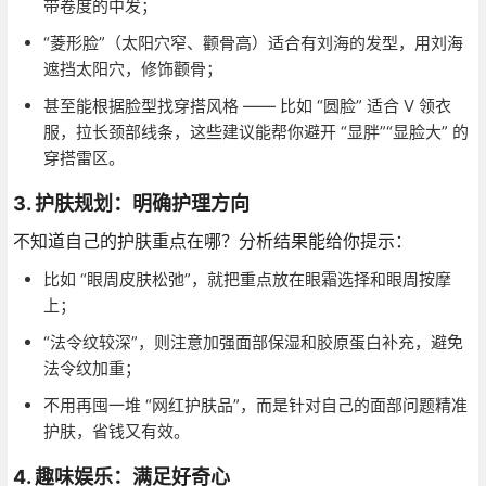
带卷度的中发；
“菱形脸”（太阳穴窄、颧骨高）适合有刘海的发型，用刘海
遮挡太阳穴，修饰颧骨；
甚至能根据脸型找穿搭风格 —— 比如 “圆脸” 适合 V 领衣
服，拉长颈部线条，这些建议能帮你避开 “显胖”“显脸大” 的
穿搭雷区。
3. 护肤规划：明确护理方向
不知道自己的护肤重点在哪？分析结果能给你提示：
比如 “眼周皮肤松弛”，就把重点放在眼霜选择和眼周按摩
上；
“法令纹较深”，则注意加强面部保湿和胶原蛋白补充，避免
法令纹加重；
不用再囤一堆 “网红护肤品”，而是针对自己的面部问题精准
护肤，省钱又有效。
4. 趣味娱乐：满足好奇心