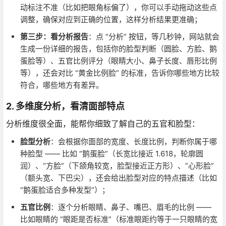
动标注不准（比如把眼角标偏了），你可以手动拖动这些点
调整，确保对应到正确的位置，这样分析结果更准确；
第三步：看分析报告
：点 “分析” 按钮，等几秒钟，网站就会
生成一份详细的报告，包括你的脸型判断（圆脸、方脸、鹅
蛋脸等）、五官比例评分（眼睛大小、鼻子长度、唇形比例
等），还会对比 “黄金比例脸” 的标准，告诉你哪些地方比较
符合，哪些地方有差异。
2. 多维度分析，看清面部特点
分析维度很全面，能帮你细致了解自己的五官和脸型：
脸型分析
：会根据你面部的宽度、长度比例，判断你属于哪
种脸型 —— 比如 “鹅蛋脸”（长宽比接近 1.618，轮廓圆
润）、“方脸”（下颌角较宽，脸型接近正方形）、“心形脸”
（额头宽、下巴尖），还会给出脸型对应的特点描述（比如
“鹅蛋脸适合多种发型”）；
五官比例
：逐个分析眼睛、鼻子、嘴巴、眉毛的比例 ——
比如眼睛的 “眼距是否标准”（标准眼距约等于一只眼睛的宽