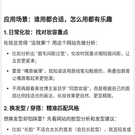
应用场景：谁用都合适，怎么用都有乐趣
1. 日常化妆：找对妆容重点
化妆总觉得 “没效果”？用这个网站先做分析：
比如分析出 “眉毛间距过宽”，化妆时就重点缩短眉间距，让
五官更紧凑；
要是 “嘴唇偏薄”，就知道该用唇线笔勾勒唇形，再叠加唇膏
让嘴唇看起来更饱满；
不用再跟着美妆博主盲目学 “同款妆容”，而是根据自己的面
部比例找适合的画法，化妆效果更自然、更显精致。
2. 换发型 / 穿搭：精准匹配风格
想换发型却怕踩雷？先看网站的脸型分析和发型建议：
比如 “长脸” 不适合太长的直发（会拉长脸型），就选短发或