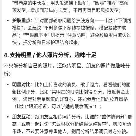
“带卷度的中长发，用头发遮挡下颌角”，“圆脸” 推荐 “高颅
顶发型，增加面部纵向长度”，不用再盲目跟风换发型；
护肤重点
：针对面部轮廓问题给护肤方向 —— 比如 “下颌线
模糊”，会建议 “平时多做下颌线提拉按摩，搭配紧致护肤
品”；“苹果肌下垂” 则提示 “注意防晒，避免胶原蛋白流失过
快”，把分析和日常护理结合起来。
4. 支持明星 / 他人照片分析，趣味十足
不只能分析自己的照片，还能传明星、朋友的照片做趣味分
析：
明星对比
：比如上传喜欢的演员、歌手照片，看看他们的面
部比例评分，比如 “某明星的眼睛比例得 9 分，接近黄金比
例”，满足对明星颜值的好奇心，还能参考他们的妆容风格
（比如 “眼距相近，可以学她的眼妆画法”）；
朋友互动
：跟朋友互相传照片分析，比谁的 “整体协调分” 更
高，或者一起讨论 “怎么根据分析结果调整妆容”，增加互动
乐趣，不过要注意尊重他人，别用分析结果调侃对方外貌。