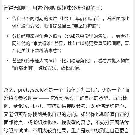
闲得无聊时，用这个网站做趣味分析也很解压：
传自己不同时期的照片（比如几年前和现在），看看面部比
例有没有变化，顺便提醒自己 “要坚持护肤”；
分析经典影视角色的照片（比如老电影里的演员），看看不
同年代的 “审美标准” 差异，比如 “以前更看重眉眼间距，现
在更关注下颌线清晰感”；
甚至能传卡通人物照片（比如动漫角色），看看虚拟人物的
“面部比例”，纯属娱乐，放松心情。
总之，prettyscale不是一个 “颜值评判工具”，更像一个 “面
部特点参考助手”—— 它帮你客观了解自己的脸型、五官比
例，给化妆、护肤、穿搭提供趣味参考，既能满足好奇心，
又能切实帮你找到美化自己的方向。如果你也想知道自己的
面部特点，或者想找化妆、换发型的灵感，不妨打开网站传
张照片试试，不用太较真结果，重点是从中找到让自己更自