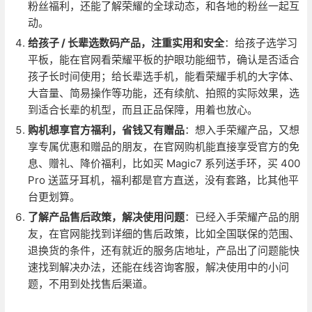
粉丝福利，还能了解荣耀的全球动态，和各地的粉丝一起互
动。
给孩子 / 长辈选数码产品，注重实用和安全
：给孩子选学习
平板，能在官网看荣耀平板的护眼功能细节，确认是否适合
孩子长时间使用；给长辈选手机，能看荣耀手机的大字体、
大音量、简易操作等功能，还有续航、拍照的实际效果，选
到适合长辈的机型，而且正品保障，用着也放心。
购机想享官方福利，省钱又有赠品
：想入手荣耀产品，又想
享专属优惠和赠品的朋友，在官网购机能直接享受官方的免
息、赠礼、降价福利，比如买 Magic7 系列送手环，买 400
Pro 送蓝牙耳机，福利都是官方直送，没有套路，比其他平
台更划算。
了解产品售后政策，解决使用问题
：已经入手荣耀产品的朋
友，在官网能找到详细的售后政策，比如全国联保的范围、
退换货的条件，还有就近的服务店地址，产品出了问题能快
速找到解决办法，还能在线咨询客服，解决使用中的小问
题，不用到处找售后渠道。