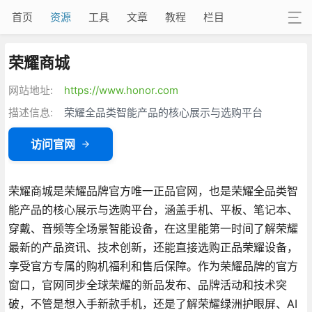
首页
资源
工具
文章
教程
栏目
荣耀商城
网站地址:
https://www.honor.com
描述信息:
荣耀全品类智能产品的核心展示与选购平台
访问官网
荣耀商城是荣耀品牌官方唯一正品官网，也是荣耀全品类智
能产品的核心展示与选购平台，涵盖手机、平板、笔记本、
穿戴、音频等全场景智能设备，在这里能第一时间了解荣耀
最新的产品资讯、技术创新，还能直接选购正品荣耀设备，
享受官方专属的购机福利和售后保障。作为荣耀品牌的官方
窗口，官网同步全球荣耀的新品发布、品牌活动和技术突
破，不管是想入手新款手机，还是了解荣耀绿洲护眼屏、AI