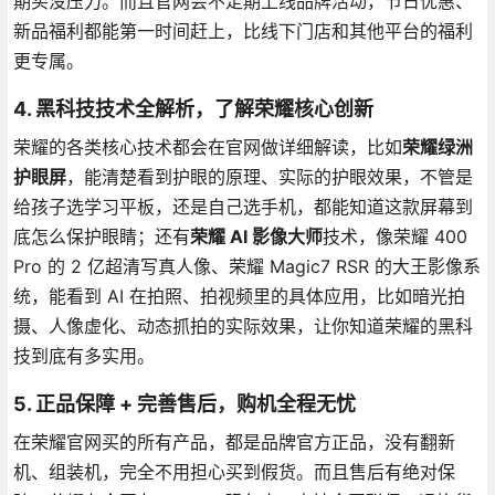
期买没压力。而且官网会不定期上线品牌活动，节日优惠、
新品福利都能第一时间赶上，比线下门店和其他平台的福利
更专属。
4. 黑科技技术全解析，了解荣耀核心创新
荣耀的各类核心技术都会在官网做详细解读，比如
荣耀绿洲
护眼屏
，能清楚看到护眼的原理、实际的护眼效果，不管是
给孩子选学习平板，还是自己选手机，都能知道这款屏幕到
底怎么保护眼睛；还有
荣耀 AI 影像大师
技术，像荣耀 400
Pro 的 2 亿超清写真人像、荣耀 Magic7 RSR 的大王影像系
统，能看到 AI 在拍照、拍视频里的具体应用，比如暗光拍
摄、人像虚化、动态抓拍的实际效果，让你知道荣耀的黑科
技到底有多实用。
5. 正品保障 + 完善售后，购机全程无忧
在荣耀官网买的所有产品，都是品牌官方正品，没有翻新
机、组装机，完全不用担心买到假货。而且售后有绝对保