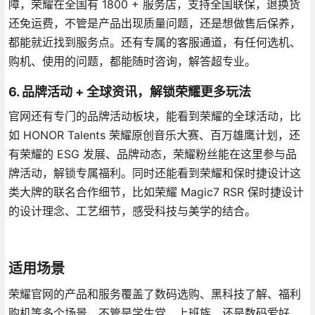
障，荣耀在全国有 1800 + 服务店，支持全国联保，退换货
还免运费，不管是产品出现质量问题，还是想做售后保养，
都能就近找到服务点。还有专属的客服通道，有任何选机、
购机、使用的问题，都能随时咨询，解答超专业。
6. 品牌活动 + 全球资讯，解锁荣耀更多玩法
官网还有专门的品牌活动板块，能看到荣耀的全球活动，比
如 HONOR Talents 荣耀原创音乐大赛、百万雄鹰计划，还
有荣耀的 ESG 发展、品牌动态，荣耀粉丝能在这里参与品
牌活动，解锁专属福利。同时还能看到荣耀和保时捷设计这
类大牌的联名合作细节，比如荣耀 Magic7 RSR 保时捷设计
的设计理念、工艺细节，感受科技与美学的结合。
适用场景
荣耀官网的产品和服务覆盖了数码选购、黑科技了解、福利
购机等多个场景，不管是学生党、上班族，还是数码爱好