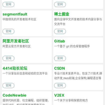
官网
官网
segmentfault
稀土掘金
中国领先的开发者技术社区
面向全球中文开发者的技术内容分享与
交流平台
官网
官网
阿里开发者社区
Gitlab
阿里云官方开发者社区
一个基于 git 的仓库管理程序
官网
官网
4414站长论坛
CSDN
一个分享站长信息和经验的交流平台
专业IT技术发表平台，包含了IT技术,移
动开发,Web前端,企业架构,编程语言等
官网
官网
CodeNewbie
V2EX
提供代码托管、社交编程、组织管理、
一个关于分享和探索的地方