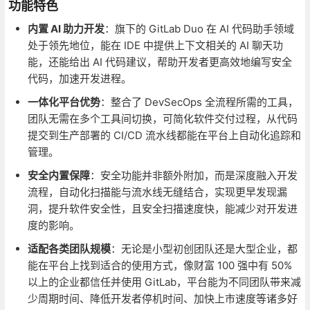
功能特色
内置 AI 助力开发
：旗下的 GitLab Duo 在 AI 代码助手领域
处于领先地位，能在 IDE 中提供上下文相关的 AI 聊天功
能，还能给出 AI 代码建议，帮助开发者更高效地编写安全
代码，加速开发进程。
一体化平台优势
：整合了 DevSecOps 全流程所需的工具，
团队无需在多个工具间切换，可简化软件交付过程，从代码
提交到生产部署的 CI/CD 流水线都能在平台上自动化追踪和
管理。
安全内置保障
：安全功能并非额外附加，而是深度融入开发
流程，自动化扫描能与流水线无缝结合，实现更早发现漏
洞，提升软件安全性，且安全扫描速度快，能减少对开发进
度的影响。
适配各类团队规模
：无论是小型初创团队还是大型企业，都
能在平台上找到适合的使用方式，像财富 100 强中有 50%
以上的企业都信任并使用 GitLab，平台能为不同团队带来减
少周期时间、降低开发者停机时间、加快上市速度等诸多好