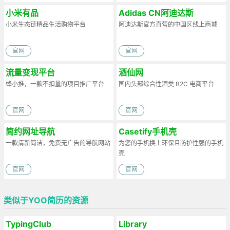
小米有品
Adidas CN阿迪达斯
小米生态链精品生活购物平台
阿迪达斯官方直营的中国区线上商城
官网
官网
流量变现平台
酒仙网
蜂小推，一款不扣量的项目推广平台
国内头部综合性酒类 B2C 电商平台
官网
官网
简约网址导航
Casetify手机壳
一款清新简洁，免费无广告的导航网站
为您的手机换上环保且防护性强的手机
壳
官网
官网
类似于YOO简历的资源
TypingClub
Library