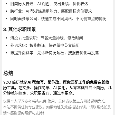
旧简历太普通：AI 润色、突出业绩、优化表达
跨行业：AI 帮提炼通用能力，匹配目标岗位要求
同时面多家公司：快速生成不同风格、不同侧重点的简历
3. 其他求职场景
海投 / 批量求职：节省大量排版、修改时间
外语求职：智能翻译，快速做中英文简历
想提升面试率：先诊断简历短板，按报告优化再投递
总结
YOO 简历就是
AI 帮你写、帮你改、帮你匹配工作的免费在线简
历工具
，范文多、操作简单、AI 实用，从零基础到专业简历，几
分钟就能搞定，求职更省心、通过率更高。
仅供个人学习参考/导航指引使用，具体请以第三方网站说明为准，
本站不提供任何专业建议。如果地址失效或描述有误，请联系站长反
馈～感谢您的理解与支持！