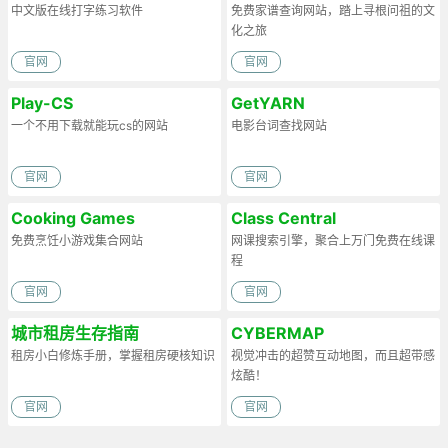
中文版在线打字练习软件
免费家谱查询网站，踏上寻根问祖的文
化之旅
官网
官网
Play-CS
GetYARN
一个不用下载就能玩cs的网站
电影台词查找网站
官网
官网
Cooking Games
Class Central
免费烹饪小游戏集合网站
网课搜索引擎，聚合上万门免费在线课
程
官网
官网
城市租房生存指南
CYBERMAP
租房小白修炼手册，掌握租房硬核知识
视觉冲击的超赞互动地图，而且超带感
炫酷！
官网
官网