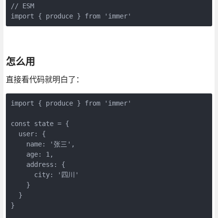
// ESM

import { produce } from 'immer'
怎么用
直接看代码就明白了：
import { produce } from 'immer'

const state = {

  user: {

    name: '张三',

    age: 1,

    address: {

      city: '四川'

    }

  }

}
