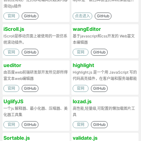
滑动js插件
官网
GitHub
点击进入
GitHub
iScroll.js
wangEditor
IScroll是移动页面上被使用的一款仿系
基于javascript和css开发的 Web富文
统滚动插件。
本编辑器
官网
GitHub
官网
GitHub
ueditor
highlight
由百度web前端研发部开发所见即所得
Highlight.js 是一个用 JavaScript 写的
富文本web编辑器
代码高亮插件，在客户端和服务端都能
工作。
官网
GitHub
官网
GitHub
UglifyJS
lozad.js
一个js 解释器、最小化器、压缩器、美
高性能,轻量级,可配置的懒加载图片工
化器工具集
具
官网
GitHub
官网
GitHub
Sortable.js
validate.js