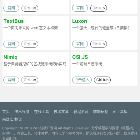
官网
GitHub
官网
GitHub
TextBus
Luxon
一个面向未来的 web 富文本框架
一个强大，现代的轻量级js日期插件
官网
GitHub
官网
GitHub
Nimiq
CSI.JS
基于浏览器挖矿的区块链系统的js实现
一个前端日志系统
官网
GitHub
点击进入
GitHub
首页
技术导航
在线工具
技术文章
教程资源
前端标签
AI工具集
前端库/框架