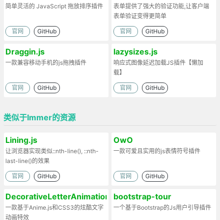
简单灵活的 JavaScript 拖放排序插件
表单提供了强大的验证功能,让客户端
表单验证变得更简单
官网
GitHub
官网
GitHub
Draggin.js
lazysizes.js
一款兼容移动手机的js拖拽插件
响应式图像延迟加载JS插件【懒加
载】
官网
GitHub
官网
GitHub
类似于Immer的资源
Lining.js
OwO
让浏览器实现类似::nth-line(), ::nth-
一款可爱且实用的js表情符号插件
last-line()的效果
官网
GitHub
官网
GitHub
DecorativeLetterAnimations
bootstrap-tour
一款基于Anime.js和CSS3的炫酷文字
一个基于Bootstrap的Js用户引导插件
动画特效