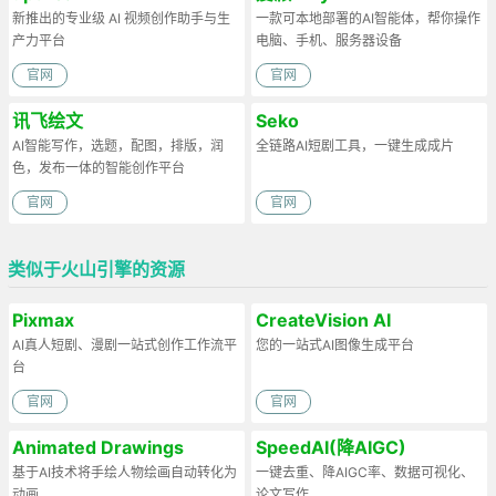
新推出的专业级 AI 视频创作助手与生
一款可本地部署的AI智能体，帮你操作
产力平台
电脑、手机、服务器设备
官网
官网
讯飞绘文
Seko
AI智能写作，选题，配图，排版，润
全链路AI短剧工具，一键生成成片
色，发布一体的智能创作平台
官网
官网
类似于火山引擎的资源
Pixmax
CreateVision AI
AI真人短剧、漫剧一站式创作工作流平
您的一站式AI图像生成平台
台
官网
官网
Animated Drawings
SpeedAI(降AIGC)
基于AI技术将手绘人物绘画自动转化为
一键去重、降AIGC率、数据可视化、
动画
论文写作