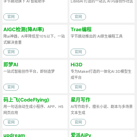
字节跳动旗下 AI 智能助手
LiblibAI 打造的一站式 AI 内容创作社区
官网
官网
AIGC检测(降AI率)
Trae编程
降ai神器，AI率降低至10%以下，一站
字节跳动推出的 AI原生编程工具
式解决查重
官网
官网
即梦AI
Hi3D
一站式智能创作平台，即刻造梦
专为Maker打造的一体化AI 3D模型生
成平台
官网
官网
码上飞(CodeFlying)
星月写作
用一句话自动生成小程序、APP、H5
AI写作助手，擅长小说、剧本与多场景
网页应用
文本生成
官网
官网
updream
爱派AiPy