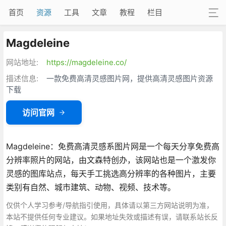
首页
资源
工具
文章
教程
栏目
Magdeleine
网站地址:
https://magdeleine.co/
描述信息:
一款免费高清灵感图片网，提供高清灵感图片资源
下载
访问官网
Magdeleine：免费高清灵感系图片网是一个每天分享免费高
分辨率照片的网站，由文森特创办，该网站也是一个激发你
灵感的图库站点，每天手工挑选高分辨率的各种图片，主要
类别有自然、城市建筑、动物、视频、技术等。
仅供个人学习参考/导航指引使用，具体请以第三方网站说明为准，
本站不提供任何专业建议。如果地址失效或描述有误，请联系站长反