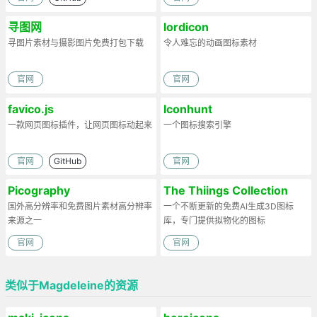
寻图网
lordicon
寻图片素材与摄影图片免费打包下载
令人难忘的动画图标素材
官网
官网
favico.js
Iconhunt
一款网页图标插件，让网页图标动起来
一个图标搜索引擎
官网
GitHub
官网
Picography
The Thiings Collection
国外高分辨率和免费图片素材高分辨率
一个不断更新的免费AI生成3D图标
来源之一
库，专门提供拟物化的图标
官网
官网
类似于Magdeleine的资源