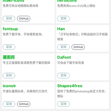
maki-icons
heroicons
免费可商业地图图标素材库
免费商用Icons SVG线上图标
官网
GitHub
官网
fontsup
Han
免费下载字体、字体搜索查询。
「汉字标准格式」印刷品般的汉字排版
框架
官网
官网
GitHub
摄图网
DaFont
专注正版摄影高清图免费下载的图库
可自由下载字体资源
官网
官网
iconoir
Shapes4free
开源矢量图标库，风格简约又现代
提供了免费的photoshop自定义形状、
图标
官网
GitHub
官网