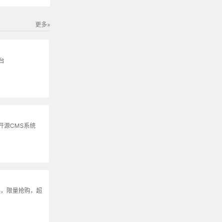
更多»
台
开源CMS系统
起，限量抢购，超