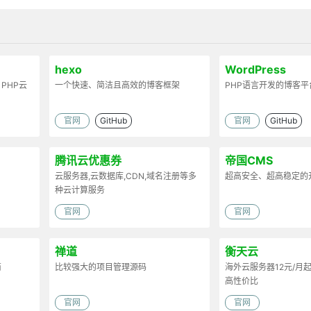
hexo
WordPress
PHP云
一个快速、简洁且高效的博客框架
PHP语言开发的博客平
官网
GitHub
官网
GitHub
腾讯云优惠券
帝国CMS
云服务器,云数据库,CDN,域名注册等多
超高安全、超高稳定的
种云计算服务
官网
官网
禅道
衡天云
商
比较强大的项目管理源码
海外云服务器12元/月
高性价比
官网
官网