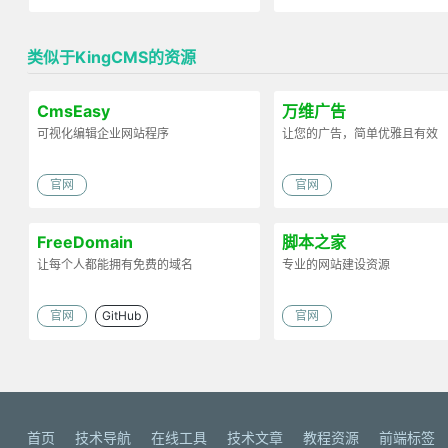
类似于KingCMS的资源
CmsEasy
万维广告
可视化编辑企业网站程序
让您的广告，简单优雅且有效
官网
官网
FreeDomain
脚本之家
让每个人都能拥有免费的域名
专业的网站建设资源
官网
GitHub
官网
首页
技术导航
在线工具
技术文章
教程资源
前端标签