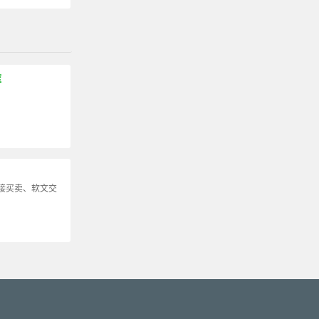
库
接买卖、软文交