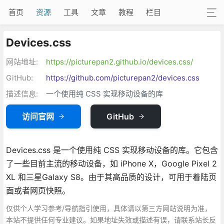
首页
资源
工具
文章
教程
栏目
Devices.css
网站地址:
https://picturepan2.github.io/devices.css/
GitHub:
https://github.com/picturepan2/devices.css
描述信息:
一个使用纯 CSS 实现移动设备的库
访问官网
GitHub
Devices.css 是一个使用纯 CSS 实现移动设备的库。它包含
了一些目前主流的移动设备，如 iPhone X，Google Pixel 2
XL 和三星Galaxy S8。由于其高品质的设计，可用于着陆页
面或者网页快照。
仅供个人学习参考/导航指引使用，具体请以第三方网站说明为准，
本站不提供任何专业建议。如果地址失效或描述有误，请联系站长反