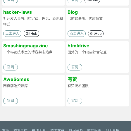
hacker-laws
Blog
对开发人员有用的定律、理论、原则和
【前端进阶】优质博文
模式
点击进入
GitHub
点击进入
GitHub
Smashingmagazine
htmldrive
一个web技术类的博客杂志站点
国外的一个Html综合站点
官网
官网
AweSomes
有赞
网页前端资源库
有赞技术团队
官网
官网
首页
技术导航
在线工具
技术文章
教程资源
前端标签
AI工具集