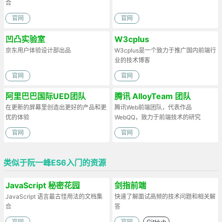
合
官网
官网
凹凸实验室
W3cplus
京东用户体验设计部出品
W3cplus是一个致力于推广国内前端行
业的技术博客
官网
官网
阿里巴巴国际UED团队
腾讯 AlloyTeam 团队
在更新的屏幕里创造出更好的产品和更
腾讯Web前端团队，代表作品
优的体验
WebQQ，致力于前端技术的研究
官网
官网
类似于阮一峰ES6入门的资源
JavaScript 秘密花园
剑指前端
JavaScript 语言最古怪用法的文档集
快速了解面试高频的技术问题和相关解
合
答
官网
官网
GitHub