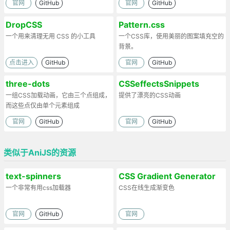
官网
GitHub
官网
GitHub
DropCSS
Pattern.css
一个用来清理无用 CSS 的小工具
一个CSS库，使用美丽的图案填充空的
背景。
点击进入
GitHub
官网
GitHub
three-dots
CSSeffectsSnippets
一组CSS加载动画，它由三个点组成，
提供了漂亮的CSS动画
而这些点仅由单个元素组成
官网
GitHub
官网
GitHub
类似于AniJS的资源
text-spinners
CSS Gradient Generator
一个非常有用css加载器
CSS在线生成渐变色
官网
GitHub
官网