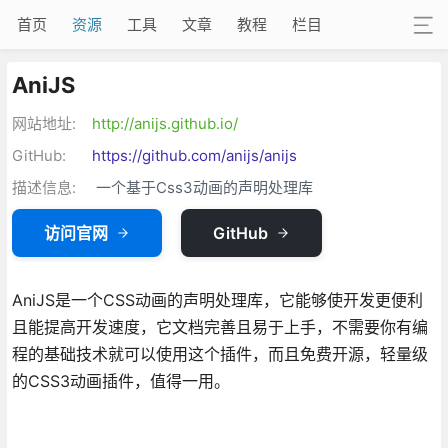
首页
资源
工具
文章
教程
栏目
AniJS
网站地址:
http://anijs.github.io/
GitHub:
https://github.com/anijs/anijs
描述信息:
一个基于Css3动画的声明处理库
访问官网
GitHub
AniJS是一个CSS动画的声明处理库，它能够使开发更便利
且能提高开发速度，它文档完善且易于上手，不需要你有编
程的基础技术就可以使用这个插件，而且免费开源，轻量级
的CSS3动画插件，值得一用。