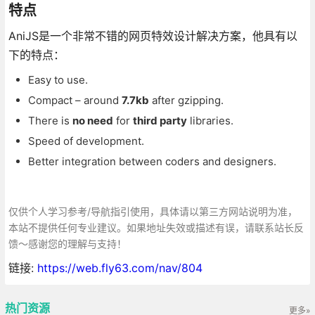
特点
AniJS是一个非常不错的网页特效设计解决方案，他具有以
下的特点：
Easy to use.
Compact – around
7.7kb
after gzipping.
There is
no need
for
third party
libraries.
Speed of development.
Better integration between coders and designers.
仅供个人学习参考/导航指引使用，具体请以第三方网站说明为准，
本站不提供任何专业建议。如果地址失效或描述有误，请联系站长反
馈～感谢您的理解与支持！
链接:
https://web.fly63.com/nav/804
热门资源
更多»