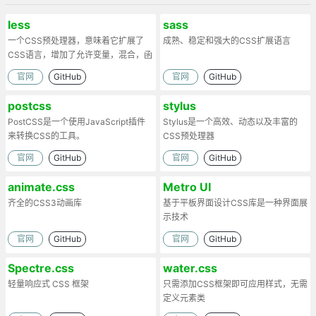
less
sass
一个CSS预处理器，意味着它扩展了
成熟、稳定和强大的CSS扩展语言
CSS语言，增加了允许变量，混合，函
数和许多其他技术的功能
官网
GitHub
官网
GitHub
postcss
stylus
PostCSS是一个使用JavaScript插件
Stylus是一个高效、动态以及丰富的
来转换CSS的工具。
CSS预处理器
官网
GitHub
官网
GitHub
animate.css
Metro UI
齐全的CSS3动画库
基于平板界面设计CSS库是一种界面展
示技术
官网
GitHub
官网
GitHub
Spectre.css
water.css
轻量响应式 CSS 框架
只需添加CSS框架即可应用样式，无需
定义元素类