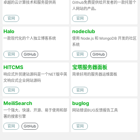
卓越的云计算技术和服务提供商
Github免费提供给开发者的一款托管个
人网站的产品。
官网
官网
Halo
nodeclub
一款现代化的个人独立博客系统
使用 Node.js 和 MongoDB 开发的社区
系统
官网
GitHub
官网
GitHub
HITCMS
宝塔服务器面板
响应式外贸建站源码是一个NET版中英
简单好用的服务器运维面板
文响应式企业网站源码
官网
官网
MeiliSearch
buglog
一个强大、快速、开源、易于使用和部
网站错误BUG反馈报告工具
署的搜索引擎
官网
GitHub
官网