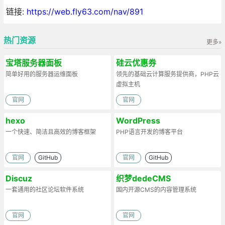
链接:
https://web.fly63.com/nav/891
热门资源
更多»
宝塔服务器面板
硅云优惠券
简单好用的服务器运维面板
领先的基础云计算服务提供商，PHP云
虚拟主机
官网
官网
hexo
WordPress
一个快速、简洁且高效的博客框架
PHP语言开发的博客平台
官网
GitHub
官网
GitHub
Discuz
织梦dedeCMS
一套通用的社区论坛软件系统
国内开源CMS的内容管理系统
官网
官网