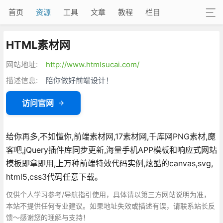
首页
资源
工具
文章
教程
栏目
HTML素材网
网站地址:
http://www.htmlsucai.com/
描述信息:
陪你做好前端设计！
访问官网
给你再多,不如懂你,前端素材网,17素材网,千库网PNG素材,魔
客吧,jQuery插件库同步更新,海量手机APP模板和响应式网站
模板即拿即用,上万种前端特效代码实例,炫酷的canvas,svg,
html5,css3代码任意下载。
仅供个人学习参考/导航指引使用，具体请以第三方网站说明为准，
本站不提供任何专业建议。如果地址失效或描述有误，请联系站长反
馈～感谢您的理解与支持！