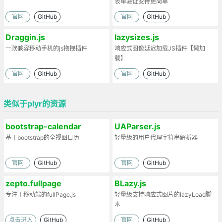
表单验证变得更简单
官网
GitHub
官网
GitHub
Draggin.js
lazysizes.js
一款兼容移动手机的js拖拽插件
响应式图像延迟加载JS插件【懒加
载】
官网
GitHub
官网
GitHub
类似于plyr的资源
bootstrap-calendar
UAParser.js
基于bootstrap的全视图日历
轻量级的用户代理字符串解析器
官网
GitHub
官网
GitHub
zepto.fullpage
BLazy.js
专注于移动端的fullPage.js
轻量级支持响应式图片的lazyLoad脚
本
点击进入
GitHub
官网
GitHub