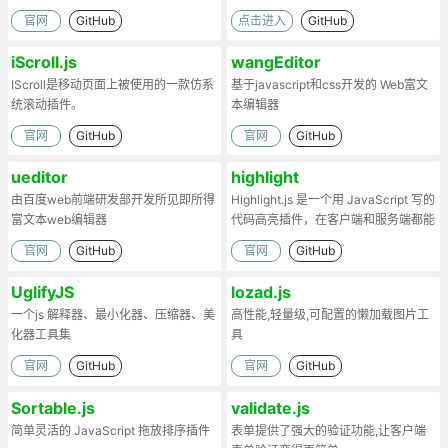
官网
GitHub
点击进入
GitHub
iScroll.js
wangEditor
IScroll是移动页面上被使用的一款仿系
基于javascript和css开发的 Web富文
统滚动插件。
本编辑器
官网
GitHub
官网
GitHub
ueditor
highlight
由百度web前端研发部开发所见即所得
Highlight.js 是一个用 JavaScript 写的
富文本web编辑器
代码高亮插件，在客户端和服务端都能
工作。
官网
GitHub
官网
GitHub
UglifyJS
lozad.js
一个js 解释器、最小化器、压缩器、美
高性能,轻量级,可配置的懒加载图片工
化器工具集
具
官网
GitHub
官网
GitHub
Sortable.js
validate.js
简单灵活的 JavaScript 拖放排序插件
表单提供了强大的验证功能,让客户端