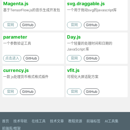
Magenta.js
svg.draggable.js
基于TensorFlow.js的音乐生成开发包
一个用于拖动svg的javascript库
官网
GitHub
官网
GitHub
parameter
Day.js
一个参数验证工具
一个轻量的处理时间和日期的
JavaScript 库
点击进入
GitHub
官网
GitHub
currency.js
vfit.js
一款 js处理货币格式格式插件
可视化大屏适配方案
官网
GitHub
官网
GitHub
首页
技术导航
在线工具
技术文章
教程资源
前端标签
AI工具集
前端库/框架