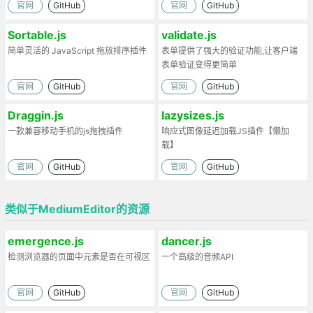
官网
GitHub
官网
GitHub
Sortable.js
validate.js
简单灵活的 JavaScript 拖放排序插件
表单提供了强大的验证功能,让客户端
表单验证变得更简单
官网
GitHub
官网
GitHub
Draggin.js
lazysizes.js
一款兼容移动手机的js拖拽插件
响应式图像延迟加载JS插件【懒加
载】
官网
GitHub
官网
GitHub
类似于MediumEditor的资源
emergence.js
dancer.js
检测浏览器的页面中元素是否在可视区
一个高级的音频API
官网
GitHub
官网
GitHub