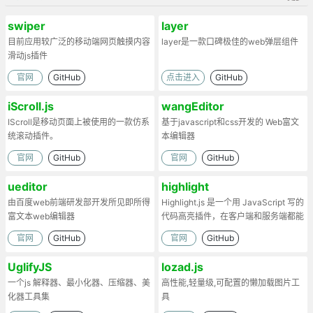
swiper
layer
目前应用较广泛的移动端网页触摸内容
layer是一款口碑极佳的web弹层组件
滑动js插件
官网
GitHub
点击进入
GitHub
iScroll.js
wangEditor
IScroll是移动页面上被使用的一款仿系
基于javascript和css开发的 Web富文
统滚动插件。
本编辑器
官网
GitHub
官网
GitHub
ueditor
highlight
由百度web前端研发部开发所见即所得
Highlight.js 是一个用 JavaScript 写的
富文本web编辑器
代码高亮插件，在客户端和服务端都能
工作。
官网
GitHub
官网
GitHub
UglifyJS
lozad.js
一个js 解释器、最小化器、压缩器、美
高性能,轻量级,可配置的懒加载图片工
化器工具集
具