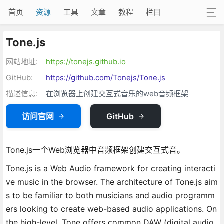
首页
资源
工具
文章
教程
栏目
Tone.js
网站地址:
https://tonejs.github.io
GitHub:
https://github.com/Tonejs/Tone.js
描述信息:
在浏览器上创建交互式音乐的web音频框架
访问官网
GitHub
Tone.js一个Web浏览器中音频框架创建交互式音。
Tone.js is a Web Audio framework for creating interacti
ve music in the browser. The architecture of Tone.js aim
s to be familiar to both musicians and audio programm
ers looking to create web-based audio applications. On
the high-level, Tone offers common DAW (digital audio