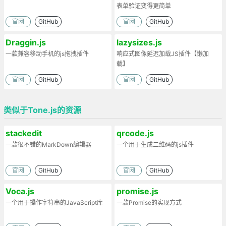
表单验证变得更简单
官网
GitHub
官网
GitHub
Draggin.js
lazysizes.js
一款兼容移动手机的js拖拽插件
响应式图像延迟加载JS插件【懒加
载】
官网
GitHub
官网
GitHub
类似于Tone.js的资源
stackedit
qrcode.js
一款很不错的MarkDown编辑器
一个用于生成二维码的js插件
官网
GitHub
官网
GitHub
Voca.js
promise.js
一个用于操作字符串的JavaScript库
一款Promise的实现方式