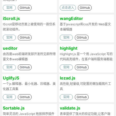
官网
GitHub
点击进入
GitHub
iScroll.js
wangEditor
IScroll是移动页面上被使用的一款仿系
基于javascript和css开发的 Web富文
统滚动插件。
本编辑器
官网
GitHub
官网
GitHub
ueditor
highlight
由百度web前端研发部开发所见即所得
Highlight.js 是一个用 JavaScript 写的
富文本web编辑器
代码高亮插件，在客户端和服务端都能
工作。
官网
GitHub
官网
GitHub
UglifyJS
lozad.js
一个js 解释器、最小化器、压缩器、美
高性能,轻量级,可配置的懒加载图片工
化器工具集
具
官网
GitHub
官网
GitHub
Sortable.js
validate.js
简单灵活的 JavaScript 拖放排序插件
表单提供了强大的验证功能,让客户端