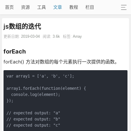
首页
资源
工具
文章
教程
栏目
js数组的迭代
更新日期:
2019-03-04
阅读:
3.6k
标签:
Array
forEach
forEach() 方法对数组的每个元素执行一次提供的函数。
var array1 = ['a', 'b', 'c'];

array1.forEach(function(element) {

  console.log(element);

});

// expected output: "a"

// expected output: "b"

// expected output: "c"