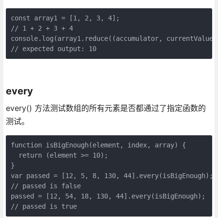
const array1 = [1, 2, 3, 4];

// 1 + 2 + 3 + 4

console.log(array1.reduce((accumulator, currentValue)
// expected output: 10
every
every() 方法测试数组的所有元素是否都通过了指定函数的
测试。
function isBigEnough(element, index, array) {

  return (element >= 10);

}

var passed = [12, 5, 8, 130, 44].every(isBigEnough);

// passed is false

passed = [12, 54, 18, 130, 44].every(isBigEnough);

// passed is true