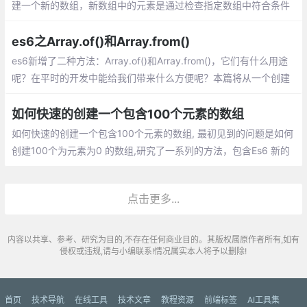
建一个新的数组，新数组中的元素是通过检查指定数组中符合条件
的所有元素。indexOf() 方法：可返回某个指定的字符串值在字符
串中首次出现的位置。
es6之Array.of()和Array.from()
es6新增了二种方法：Array.of()和Array.from()，它们有什么用途
呢？在平时的开发中能给我们带来什么方便呢？本篇将从一个创建
数组的小问题开始，逐步揭开它们的面纱。
如何快速的创建一个包含100个元素的数组
如何快速的创建一个包含100个元素的数组, 最初见到的问题是如何
创建100个为元素为0 的数组,研究了一系列的方法，包含Es6 新的
API ，不得不说， ES6 好强大！
点击更多...
内容以共享、参考、研究为目的,不存在任何商业目的。其版权属原作者所有,如有
侵权或违规,请与小编联系!情况属实本人将予以删除!
首页
技术导航
在线工具
技术文章
教程资源
前端标签
AI工具集