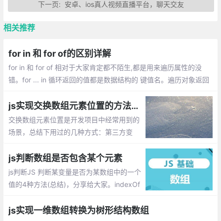
下一页:
安卓、ios真人视频直播平台，聊天交友
相关推荐
for in 和 for of的区别详解
for in 和 for of 相对于大家肯定都不陌生,都是用来遍历属性的没
错。for ... in 循环返回的值都是数据结构的 键值名。遍历对象返回
的对象的key值,遍历数组返回的数组的下标(key)。for of 循环用来
获取一对键值对中的值,而 for in 获取的是 键名
js实现交换数组元素位置的方法总汇
交换数组元素位置是开发项目中经常用到的
场景，总结下用过的几种方式：第三方变
量、splice方法、解构赋值
js判断数组是否包含某个元素
js判断JS 判断某变量是否为某数组中的一个
值的4种方法(总结)，分享给大家。indexOf
()、正则表达式、arr.find() 、for循环结合if
判断
js实现一维数组转换为树形结构数组