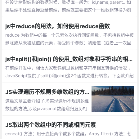
在设计树形结构的数据时候，数据库一般为：id,name,parent...如
果后端不处理直接返给前端，前端就需要把这个一维数组转换为树
形结构数组。下面整理了下如何通过js实现一维数组转换为树形结
构数组。
js中reduce的用法，如何使用reduce函数
reduce 为数组中的每一个元素依次执行回调函数，不包括数组中被
删除或从未被赋值的元素，接受四个参数：初始值（或者上一次回
调函数的返回值），当前元素值，当前索引，调用 reduce 的数组
js中split()和join() 的使用_数组对象和字符串的相互转换
在前端开发中，相信大家都遇到过数组和字符串相互转换的情况 ，
JavaScript提供了split()和join()这2个函数来进行转换，下面就介绍
数组对象和字符串的相互转换。
JS实现遍历不规则多维数组的方法
这篇文章主要介绍了JS实现遍历不规则多维
数组的方法,涉及javascript数组递归遍历相
关实现与使用技巧,需要的朋友可以参考下
JS取出两个数组中的不同或相同元素
concat() 方法：用于连接两个或多个数组。Array filter() 方法：创