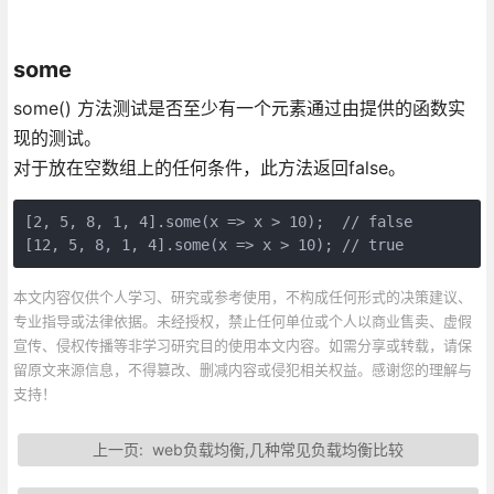
some
some() 方法测试是否至少有一个元素通过由提供的函数实
现的测试。
对于放在空数组上的任何条件，此方法返回false。
[2, 5, 8, 1, 4].some(x => x > 10);  // false

[12, 5, 8, 1, 4].some(x => x > 10); // true
本文内容仅供个人学习、研究或参考使用，不构成任何形式的决策建议、
专业指导或法律依据。未经授权，禁止任何单位或个人以商业售卖、虚假
宣传、侵权传播等非学习研究目的使用本文内容。如需分享或转载，请保
留原文来源信息，不得篡改、删减内容或侵犯相关权益。感谢您的理解与
支持！
上一页:
web负载均衡,几种常见负载均衡比较