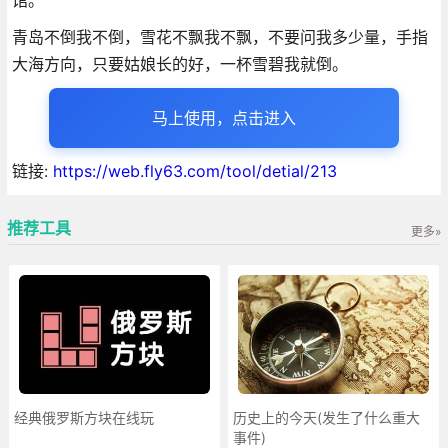
馆。
青岛不倒我不倒，雪花不飘我不飘，不要问我多少量，手指
大海方向，只要姑娘长的好，一杯雪碧我就倒。
马上使用，点击进入
链接:
https://web.fly63.com/tool/detial/213
推荐工具
更多»
经典俄罗斯方块在线玩
历史上的今天(发生了什么重大
事件)