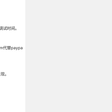
省调试时间。
代替paypa
表现。