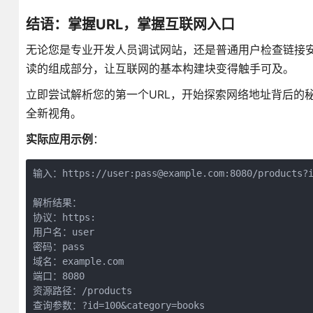
结语：掌握URL，掌握互联网入口
无论您是专业开发人员调试网站，还是普通用户检查链接安
读的组成部分，让互联网的基本构建块变得触手可及。
立即尝试解析您的第一个URL，开始探索网络地址背后的
全新视角。
实际应用示例
：
输入：https://user:pass@example.com:8080/products?id
解析结果：

协议：https:

用户名：user

密码：pass

域名：example.com

端口：8080

资源路径：/products

查询参数：?id=100&category=books
