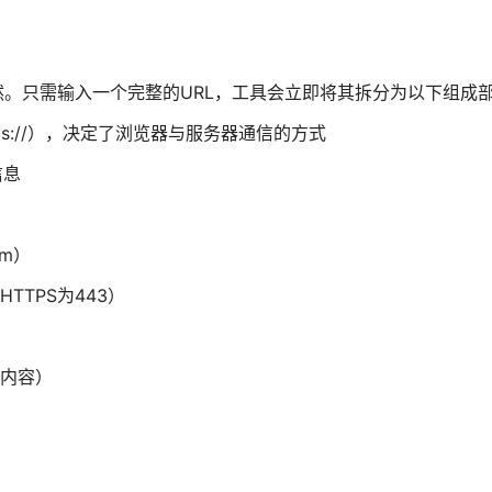
然。只需输入一个完整的URL，工具会立即将其拆分为以下组成
ttps://），决定了浏览器与服务器通信的方式
信息
om）
TTPS为443）
后内容）