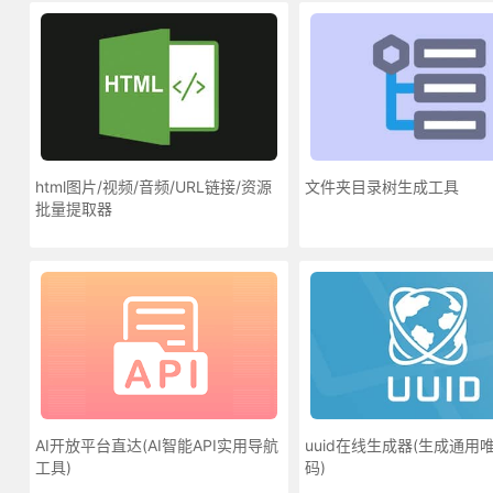
html图片/视频/音频/URL链接/资源
文件夹目录树生成工具
批量提取器
AI开放平台直达(AI智能API实用导航
uuid在线生成器(生成通用
工具)
码)