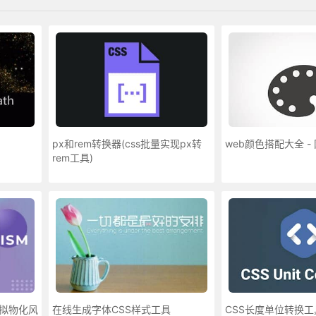
px和rem转换器(css批量实现px转
web颜色搭配大全 -
rem工具)
玻璃拟物化风
在线生成字体CSS样式工具
CSS长度单位转换工