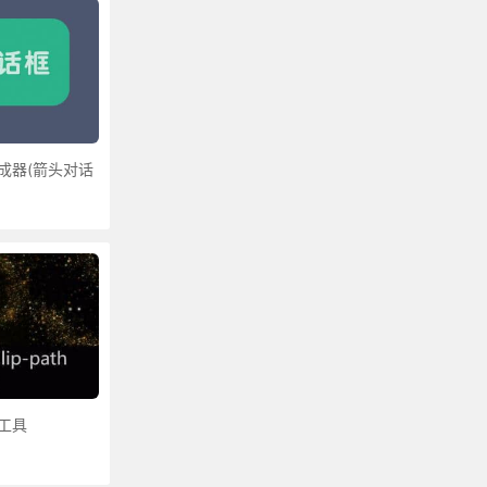
成器(箭头对话
工具