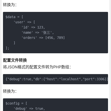
转换为：
$data = [

    'user' => [

        'id' => 123,

        'name' => '张三',

        'orders' => [456, 789]

    ]

];
配置文件转换
将JSON格式的配置文件转为PHP数组：
{"debug":true,"db":{"host":"localhost","port":3306}}
转换为：
$config = [

    'debug' => true,
