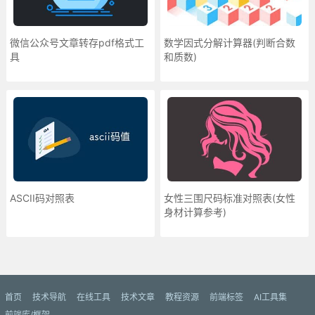
微信公众号文章转存pdf格式工
数学因式分解计算器(判断合数
具
和质数)
ASCII码对照表
女性三围尺码标准对照表(女性
身材计算参考)
更多»
首页
技术导航
在线工具
技术文章
教程资源
前端标签
AI工具集
前端库/框架