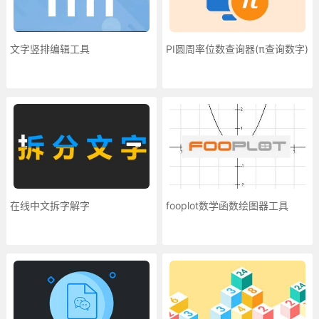
文字竖排编辑工具
PI圆周率位数查询器(π查询数字)
在线中文拆字解字
fooplot数学函数绘图器工具