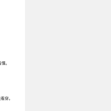
：
看懂。
能看穿。