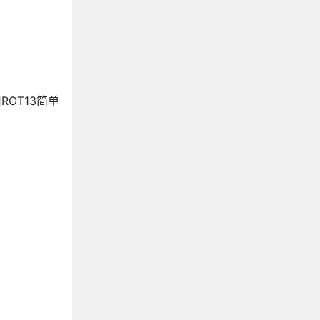
。
。
OT13简单