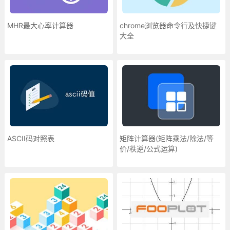
MHR最大心率计算器
chrome浏览器命令行及快捷键
大全
ASCII码对照表
矩阵计算器(矩阵乘法/除法/等
价/秩逆/公式运算)