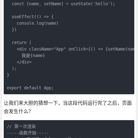
const
 [name, setName] = useState(
'hello'
);

  useEffect(
()
 =>
 {

console
.log(name)

  })

return
 (

<
div
className
=
"App"
onClick
=
{()
 =>
 {setName(name
      我是{name}

</
div
>
  );

}

export
default
 App;
让我们来大胆的猜想一下，当这段代码运行完了之后，页面
会发生什么？
-----函数开始-----