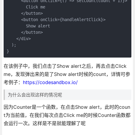
<
button
onClick
=
{()
 =>
 setCount(count + 1)}>

        Click me

</
button
>
<
button
onClick
=
{handleAlertClick}
>
        Show alert

</
button
>
</
div
>
  );

}
在该例子中，我们点击了Show alert之后，再去点击Click
me，发现弹出来的是了Show alert时候的count，详情可参
考例子：
https://codesandbox.io/
为什么会出现这样的情况呢
因为Counter是一个函数，在点击Show alert，此时的coun
t为当前值，在我们每次点击Click me的时候Counter函数都
会运行一次。这样是不是就能理解了呢