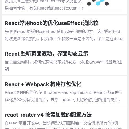
这篇文章主要介绍React Router定义路由之
后如何传值，有关React和React Router 。r
eact router中页面传值的三种方法：props.
params、query、state
React常用hook的优化useEffect浅比较
先说说react原版的useEffect使用起来不便的地方，这里的effect
每次更新都会执行，因为第三个参数一直是不等的，第二是在deps
依赖很多的时候是真的麻烦
React 监听页面滚动，界面动态显示
当页面滚动时，如何动态切换布局/样式， 添加滚动事件的监听/注
销
React + Webpack 构建打包优化
React 相关的优化:使用 babel-react-optimize 对 React 代码进行
优化,检查没有使用的库，去除 import 引用,按需打包所用的类库，
比如 lodash 、echarts 等.Webpack 构建打包存在的问题两个方
面：构建速度慢,打包后的文件体积过大
react-router v4 按需加载的配置方法
在react项目开发中，当访问默认页面时会一次性请求所有的js资