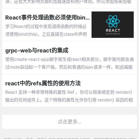
源，这会大大影响页面的加载速度和用户体验。所以添加按需加载
功能是必要的，以下是配置按需加载的方法
React事件处理函数必须使用bind(this)的原因
学习React的过程中发现调用函数的时候必
须使用bind(this)，之后直接在class中声明
函数即可正常使用，但是为什么呢，博主进
行了一番查阅，总结如下。
grpc-web与react的集成
使用create-react-app脚手架生成react相关部分，脚手架内部会通
过node自动起一个客户端，然后和普通的ajax请求一样，和远端服
务器进行通信，只不过这里采用支持rpc通信的grpc-web来发起请
求，远端采用docker容器的node服务器，node服务器端使用envo
react中的refs属性的使用方法
y作为代理
React 支持一种非常特殊的属性 Ref ，你可以用来绑定到 render()
输出的任何组件上。这个特殊的属性允许你引用 render() 返回的相
应的支撑实例（ backing instance ）。这样就可以确保在任何时间
总是拿到正确的实例
点击更多...