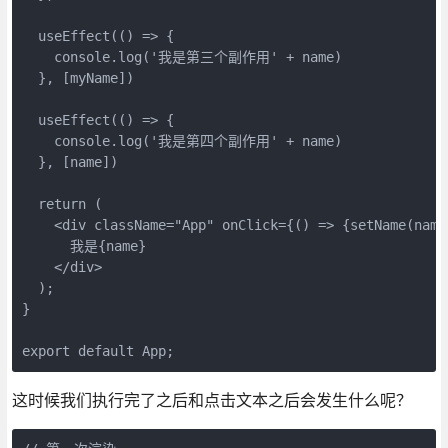
  useEffect(
()
 =>
 {

console
.log(
'我是第三个副作用'
 + name)

  }, [myName])

  useEffect(
()
 =>
 {

console
.log(
'我是第四个副作用'
 + name)

  }, [name])

return
 (

<
div
className
=
"App"
onClick
=
{()
 =>
 {setName(name
      我是{name}

</
div
>
  );

}

export
default
 App;
这时候我们执行完了之后和点击文本之后会发生什么呢？