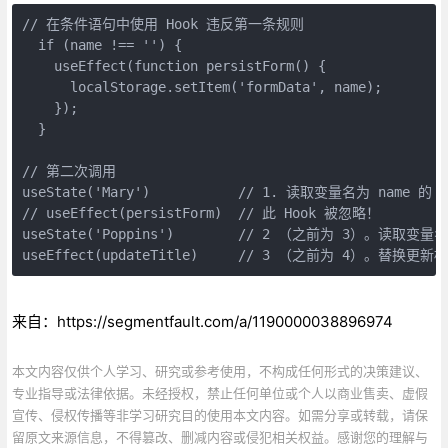
// 在条件语句中使用 Hook 违反第一条规则
if
 (name !== 
''
) {

useEffect
(function persistForm() {

localStorage
.setItem
(
'formData'
, name);

    });

  }

// 第二次调用
useState
(
'Mary'
)           
// 1. 读取变量名为 name 的
// useEffect(persistForm)  // 此 Hook 被忽略！
useState
(
'Poppins'
)        
// 2 （之前为 3）。读取变量名为 
useEffect
(updateTitle)     
// 3 （之前为 4）。替换更新标题
来自：https://segmentfault.com/a/1190000038896974
本文内容仅供个人学习、研究或参考使用，不构成任何形式的决策建议、
专业指导或法律依据。未经授权，禁止任何单位或个人以商业售卖、虚假
宣传、侵权传播等非学习研究目的使用本文内容。如需分享或转载，请保
留原文来源信息，不得篡改、删减内容或侵犯相关权益。感谢您的理解与