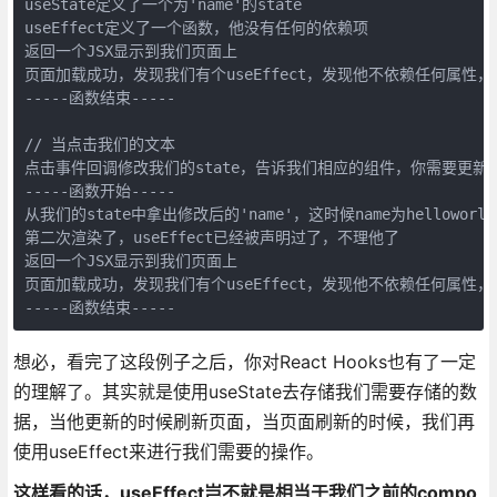
useState定义了一个为
'name'
的state

useEffect定义了一个函数，他没有任何的依赖项

返回一个JSX显示到我们页面上

页面加载成功，发现我们有个useEffect，发现他不依赖任何属性
-----函数结束-----
// 当点击我们的文本

-----函数开始-----
从我们的state中拿出修改后的
'name'
，这时候name为helloworld

第二次渲染了，useEffect已经被声明过了，不理他了

返回一个JSX显示到我们页面上

页面加载成功，发现我们有个useEffect，发现他不依赖任何属性
-----函数结束-----
想必，看完了这段例子之后，你对React Hooks也有了一定
的理解了。其实就是使用useState去存储我们需要存储的数
据，当他更新的时候刷新页面，当页面刷新的时候，我们再
使用useEffect来进行我们需要的操作。
这样看的话，useEffect岂不就是相当于我们之前的compo