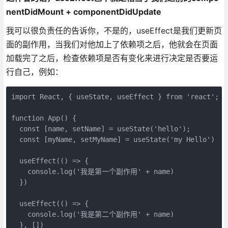
nentDidMount + componentDidUpdate
我可以很负责任的告诉你，不是的，useEffect是我们更新页
面的副作用，当我们对他加上了依赖项之后，他就会在页面
加载完了之后，检查依赖项是否有变化来进行决定是否要运
行自己，例如：
import
 React, { useState, useEffect } 
from
'react'
;

function
App
(
) 
{

const
 [name, setName] = useState(
'hello'
);

const
 [myName, setMyName] = useState(
'my Hello'
)

  useEffect(
()
 =>
 {

console
.log(
'我是第一个副作用'
 + name)

  })

  useEffect(
()
 =>
 {

console
.log(
'我是第二个副作用'
 + name)

  }, [])
