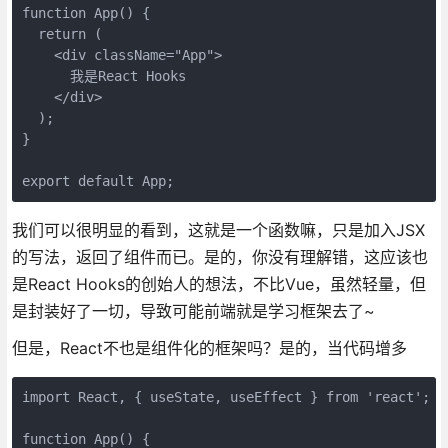
function
App
(
) 
{

return
 (

<
div
className
=
"App"
>
      我是React Hooks

</
div
>
  );

}

export
default
 App;
我们可以很明显的看到，这就是一个函数嘛，只是加入JSX
的写法，返回了组件而已。是的，你没有理解错，这应该也
是React Hooks的创始人的想法，不比Vue，虽然轻量，但
是封装好了一切，导致可能前端就是学习框架去了~
但是，React不也是组件化的框架吗？是的，当代码增多
import
 React, { useState, useEffect } 
from
'react'
;

function
App
(
) 
{
