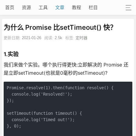
首页
资源
工具
文章
教程
栏目
为什么 Promise 比setTimeout() 快？
更新日期:
2021-01-26
阅读:
2.5k
标签:
定时器
1.实验
我们来做个实验。哪个执行得更快:立即解决的 Promise 还
是立即setTimeout(也就是0毫秒的setTimeout)?
Promise
.resolve(
1
).then(
function
resolve
(
) 
{

console
.log(
'Resolved!'
);

});

setTimeout
(
function
timeout
(
) 
{

console
.log(
'Timed out!'
);

}, 
0
);
