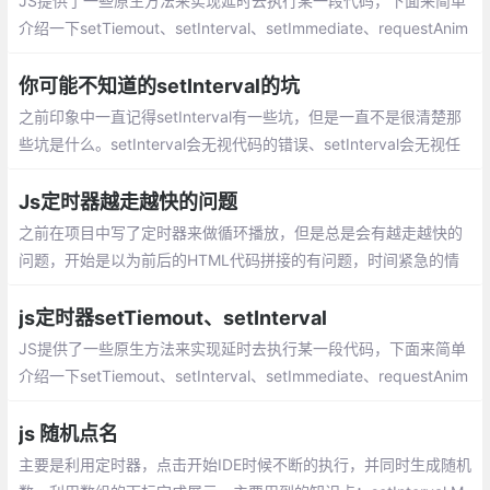
JS提供了一些原生方法来实现延时去执行某一段代码，下面来简单
介绍一下setTiemout、setInterval、setImmediate、requestAnim
ationFrame。setTimeout: 设置一个定时器，在定时器到期后执行
一次函数或代码段
你可能不知道的setInterval的坑
之前印象中一直记得setInterval有一些坑，但是一直不是很清楚那
些坑是什么。setInterval会无视代码的错误、setInterval会无视任
何情况下定时执行、、setInterval不能确保每次调用都能执行
Js定时器越走越快的问题
之前在项目中写了定时器来做循环播放，但是总是会有越走越快的
问题，开始是以为前后的HTML代码拼接的有问题，时间紧急的情
况下反复改了很多也没什么效果，后来发现是js定时器的问题，在
这里记录一下。
js定时器setTiemout、setInterval
JS提供了一些原生方法来实现延时去执行某一段代码，下面来简单
介绍一下setTiemout、setInterval、setImmediate、requestAnim
ationFrame。JS提供了一些原生方法来实现延时去执行某一段代
码，下面来简单介绍一下。
js 随机点名
主要是利用定时器，点击开始IDE时候不断的执行，并同时生成随机