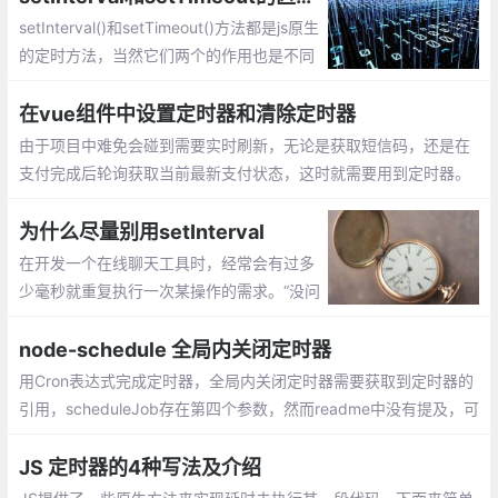
setInterval()和setTimeout()方法都是js原生
的定时方法，当然它们两个的作用也是不同
的，并且最近在做上下滚动公告栏的时候，
发现了setInterval()非常令人抓狂的问题，
在vue组件中设置定时器和清除定时器
那就是用setInterval()做的定时滚动会随着
由于项目中难免会碰到需要实时刷新，无论是获取短信码，还是在
浏览器页面切换变得无法控制！为什么会说
支付完成后轮询获取当前最新支付状态，这时就需要用到定时器。
无法控制呢
但是，定时器如果不及时合理地清除，会造成业务逻辑混乱甚至应
用卡死的情况
为什么尽量别用setInterval
在开发一个在线聊天工具时，经常会有过多
少毫秒就重复执行一次某操作的需求。“没问
题”，大家都说，“用setInterval好了。”我觉
得这个点子很糟糕。
node-schedule 全局内关闭定时器
用Cron表达式完成定时器，全局内关闭定时器需要获取到定时器的
引用，scheduleJob存在第四个参数，然而readme中没有提及，可
知API
JS 定时器的4种写法及介绍