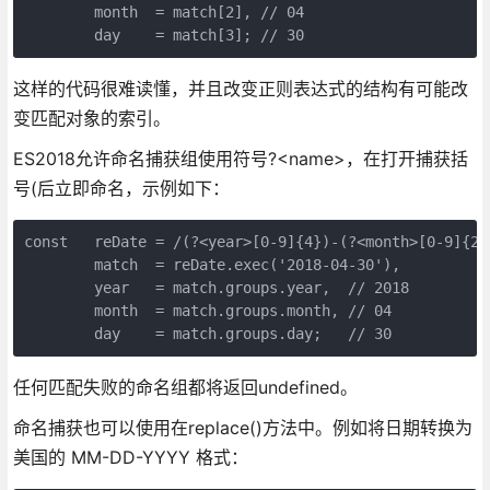
        month  = match[2], // 04   

        day    = match[3]; // 30
这样的代码很难读懂，并且改变正则表达式的结构有可能改
变匹配对象的索引。
ES2018允许命名捕获组使用符号?<name>，在打开捕获括
号(后立即命名，示例如下：
const   reDate = /(?<year>[0-9]{4})-(?<month>[0-9]{2}
        match  = reDate.exec('2018-04-30'),   

        year   = match.groups.year,  // 2018   

        month  = match.groups.month, // 04   

        day    = match.groups.day;   // 30
任何匹配失败的命名组都将返回undefined。
命名捕获也可以使用在replace()方法中。例如将日期转换为
美国的 MM-DD-YYYY 格式：