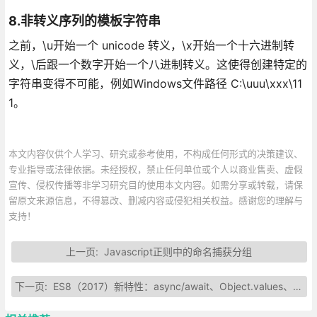
8.非转义序列的模板字符串
之前，\u开始一个 unicode 转义，\x开始一个十六进制转
义，\后跟一个数字开始一个八进制转义。这使得创建特定的
字符串变得不可能，例如Windows文件路径 C:\uuu\xxx\11
1。
本文内容仅供个人学习、研究或参考使用，不构成任何形式的决策建议、
专业指导或法律依据。未经授权，禁止任何单位或个人以商业售卖、虚假
宣传、侵权传播等非学习研究目的使用本文内容。如需分享或转载，请保
留原文来源信息，不得篡改、删减内容或侵犯相关权益。感谢您的理解与
支持！
上一页:
Javascript正则中的命名捕获分组
下一页:
ES8（2017）新特性：async/await、Object.values、Object.entries、String padding等