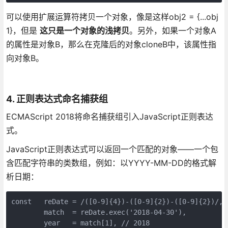
可以使用扩展运算符拷贝一个对象，像是这样obj2 = {...obj
1}，但是
这只是一个对象的浅拷贝
。另外，如果一个对象A
的属性是对象B，那么在克隆后的对象cloneB中，该属性指
向对象B。
4. 正则表达式命名捕获组
ECMAScript 2018将命名捕获组引入JavaScript正则表达
式。
JavaScript正则表达式可以返回一个匹配的对象——一个包
含匹配字符串的类数组，例如：以YYYY-MM-DD的格式解
析日期：
const   reDate = /([0-9]{4})-([0-9]{2})-([0-9]{2})/,  
        match  = reDate.exec('2018-04-30'),   

        year   = match[1], // 2018   
