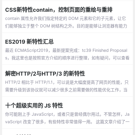
CSS新特性contain，控制页面的重绘与重排
contain 属性允许我们指定特定的 DOM 元素和它的子元素，让它
们能够独立于整个 DOM 树结构之外。目的是能够让浏览器有能力
只对部分元素进行重绘、重排，而不必每次都针对整个页面。
ES2019 新特性汇总
最近 ECMAScript2019，最新提案完成：tc39 Finished Proposal
s，我这里也是按照官方介绍的顺序进行整理，如有疑问，可以查看
官方介绍啦~另外之前也整理了 《ES6/ES7/ES8/ES9系列》，可以
一起看哈。
解密HTTP/2与HTTP/3 的新特性
HTTP/2 相比于 HTTP/1.1，可以说是大幅度提高了网页的性能，只
需要升级到该协议就可以减少很多之前需要做的性能优化工作，当
然兼容问题以及如何优雅降级应该是国内还不普遍使用的原因之
一。
十个超级实用的 JS 特性
你可能刚上手 JavaScript，或者只是曾经偶尔用过。不管怎样，Ja
vaScript 改变了很多，有些特性非常值得一用。 这篇文章介绍了一
些特性，在我看来，一个严肃的 JavaScript 开发者每天都多多少