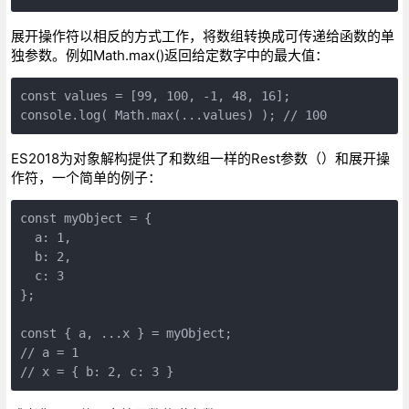
展开操作符以相反的方式工作，将数组转换成可传递给函数的单
独参数。例如Math.max()返回给定数字中的最大值：
const values = [99, 100, -1, 48, 16];

console.log( Math.max(...values) ); // 100
ES2018为对象解构提供了和数组一样的Rest参数（）和展开操
作符，一个简单的例子：
const myObject = {

  a: 1,

  b: 2,

  c: 3

};

const { a, ...x } = myObject;

// a = 1

// x = { b: 2, c: 3 }