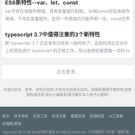
少会用到这些特性
ES6新特性--var、let、const
var不存在块级作用域，具有变量提升机制。 let和const存在块级作
用域，不存在变量提升。在同一作用域内只能声明一次。const在声
明时需要赋值且无法修改，但如果常量是对象，则对象的属性可以
修改。
typescript 3.7中值得注意的3个新特性
距 typescript 3.7 正式发布已经有一段时间了，这段时间正在对手
上的项目进行 typescript 的迁移工作，所以会特别留意每一次的 re
lease。对于 3.7 中包含的新特性,其实相比较之前几次 release 来
说
点击更多...
内容以共享、参考、研究为目的,不存在任何商业目的。其版权属原作者所有,如有
侵权或违规,请与小编联系!情况属实本人将予以删除!
首页
技术导航
在线工具
技术文章
教程资源
前端标签
AI工具集
前端库/框架