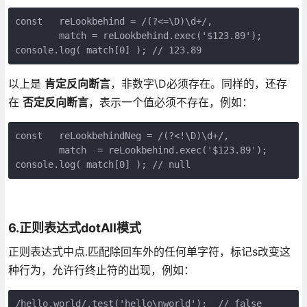
const   reLookbehind = /(?<=\D)\d+/,   

        match = reLookbehind.exec('$123.89');  

console.log( match[0] ); // 123.89
以上是
肯定反向断言
，非数字\D必须存在。同样的，还存
在
否定反向断言
，表示一个值必须不存在，例如：
const   reLookbehindNeg = /(?<!\D)\d+/,   

        match  = reLookbehind.exec('$123.89');  

console.log( match[0] ); // null
6.正则表达式dotAll模式
正则表达式中点.匹配除回车外的任何单字符，标记s改变这
种行为，允许行终止符的出现，例如：
/hello.world/.test('hello\nworld');  // false 
