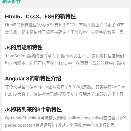
相关推荐
Html5、Css3、ES6的新特性
Html5的新特性语义化标签:有利于SEO，有助于爬虫抓取更多的有
效信息，爬虫是依赖于标签来确定上下文和各个关键字的权重。表
单新特性,多媒体视频(video)和音频(audio)
Js的用途和特性
JavaScript 最初的目的是为了“赋予网页生命”。这种编程语言我们
称之为脚本。它们可以写在 HTML 中，在页面加载的时候会自动执
行。脚本作为纯文本存在和执行。它们不需要特殊的准备或编译即
可运行。
Angular 8的新特性介绍
在今天早些时候Angular团队发布了8.0.0稳定版。其实早在NgCon
f 2019大会上，演讲者就已经提及了从工具到差分加载的许多内容
以及更多令人敬畏的功能。下面是我对8.0.0一些新功能的简单介
绍，希望可以帮助大家快速了解新版本
Js即将到来的3个新特性
Optional Chaining(可选链式调用);Nullish coalescing(空值合并);Pi
peline operator(管道运算符)通过三个函数对字符串进行处理;