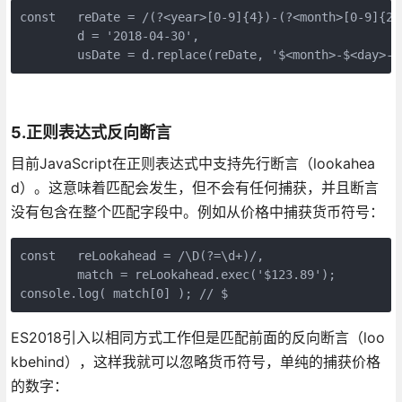
const   reDate = /(?<year>[0-9]{4})-(?<month>[0-9]{2})
        d = '2018-04-30', 

        usDate = d.replace(reDate, '$<month>-$<day>-$
5.正则表达式反向断言
目前JavaScript在正则表达式中支持先行断言（lookahea
d）。这意味着匹配会发生，但不会有任何捕获，并且断言
没有包含在整个匹配字段中。例如从价格中捕获货币符号：
const   reLookahead = /\D(?=\d+)/,   

        match = reLookahead.exec('$123.89');  

console.log( match[0] ); // $
ES2018引入以相同方式工作但是匹配前面的反向断言（loo
kbehind），这样我就可以忽略货币符号，单纯的捕获价格
的数字：