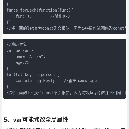
}

funcs.forEach(function(func){

    func();        //输出0-9

})

//将上面的let变为const则会报错，因为i++操作试图修改const
//遍历对象

var person={

    name:"Alisa",

    age:23

};

for(let key in person){

    console.log(key);    //输出name、age

}

//将上面的let换位const不会报错，因为每次key的值并不相同
5、var可能修改全局属性