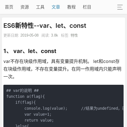
首页
资源
工具
文章
教程
栏目
ES6新特性--var、let、const
更新日期:
2019-05-08
阅读:
3.8k
标签:
特性
1、 var、let、const
var不存在块级作用域，具有变量提升机制。 let和const存
在块级作用域，不存在变量提升。在同一作用域内只能声明
一次。
## var的说明 ##

function a(flag){

    if(flag){

        console.log(value);      //结果为undefine
        var value=1;

        return value;

    }else{
