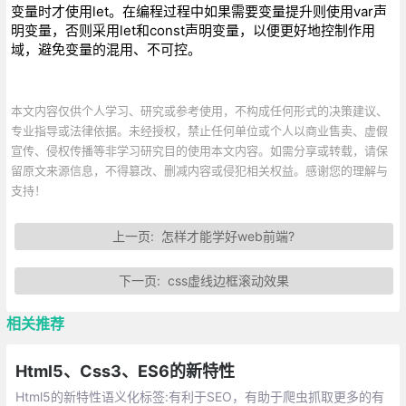
变量时才使用let。在编程过程中如果需要变量提升则使用var声
明变量，否则采用let和const声明变量，以便更好地控制作用
域，避免变量的混用、不可控。
本文内容仅供个人学习、研究或参考使用，不构成任何形式的决策建议、
专业指导或法律依据。未经授权，禁止任何单位或个人以商业售卖、虚假
宣传、侵权传播等非学习研究目的使用本文内容。如需分享或转载，请保
留原文来源信息，不得篡改、删减内容或侵犯相关权益。感谢您的理解与
支持！
上一页:
怎样才能学好web前端?
下一页:
css虚线边框滚动效果
相关推荐
Html5、Css3、ES6的新特性
Html5的新特性语义化标签:有利于SEO，有助于爬虫抓取更多的有