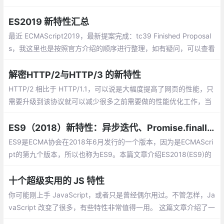
只对部分元素进行重绘、重排，而不必每次都针对整个页面。
ES2019 新特性汇总
最近 ECMAScript2019，最新提案完成：tc39 Finished Proposal
s，我这里也是按照官方介绍的顺序进行整理，如有疑问，可以查看
官方介绍啦~另外之前也整理了 《ES6/ES7/ES8/ES9系列》，可以
一起看哈。
解密HTTP/2与HTTP/3 的新特性
HTTP/2 相比于 HTTP/1.1，可以说是大幅度提高了网页的性能，只
需要升级到该协议就可以减少很多之前需要做的性能优化工作，当
然兼容问题以及如何优雅降级应该是国内还不普遍使用的原因之
一。
ES9（2018）新特性：异步迭代、Promise.finally、Rest/Spread等
ES9是ECMA协会在2018年6月发行的一个版本，因为是ECMAScri
pt的第九个版本，所以也称为ES9。本篇文章介绍ES2018(ES9)的
新特性，来看看怎么使用它们。
十个超级实用的 JS 特性
你可能刚上手 JavaScript，或者只是曾经偶尔用过。不管怎样，Ja
vaScript 改变了很多，有些特性非常值得一用。 这篇文章介绍了一
些特性，在我看来，一个严肃的 JavaScript 开发者每天都多多少