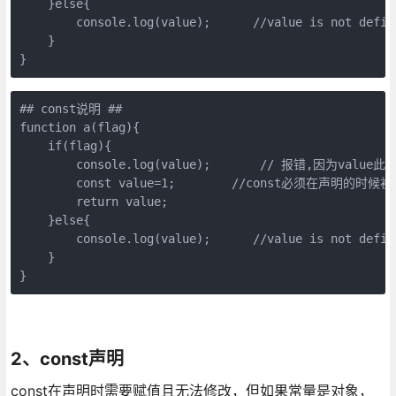
    }else{

        console.log(value);      //value is not define
    }

}
## const说明 ##

function a(flag){

    if(flag){

        console.log(value);       // 报错,因为val
        const value=1;        //const必须在声明
        return value;

    }else{

        console.log(value);      //value is not define
    }

}
2、const声明
const在声明时需要赋值且无法修改，但如果常量是对象，