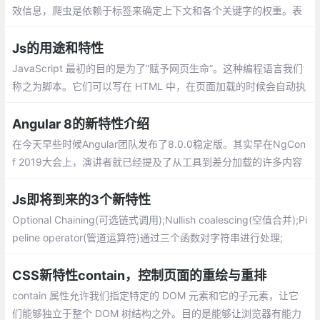
效信息，爬虫是依赖于标签来确定上下文和各个关键字的权重。表
单新特性,多媒体视频(video)和音频(audio)
Js的用途和特性
JavaScript 最初的目的是为了“赋予网页生命”。这种编程语言我们
称之为脚本。它们可以写在 HTML 中，在页面加载的时候会自动执
行。脚本作为纯文本存在和执行。它们不需要特殊的准备或编译即
可运行。
Angular 8的新特性介绍
在今天早些时候Angular团队发布了8.0.0稳定版。其实早在NgCon
f 2019大会上，演讲者就已经提及了从工具到差分加载的许多内容
以及更多令人敬畏的功能。下面是我对8.0.0一些新功能的简单介
绍，希望可以帮助大家快速了解新版本
Js即将到来的3个新特性
Optional Chaining(可选链式调用);Nullish coalescing(空值合并);Pi
peline operator(管道运算符)通过三个函数对字符串进行处理;
CSS新特性contain，控制页面的重绘与重排
contain 属性允许我们指定特定的 DOM 元素和它的子元素，让它
们能够独立于整个 DOM 树结构之外。目的是能够让浏览器有能力