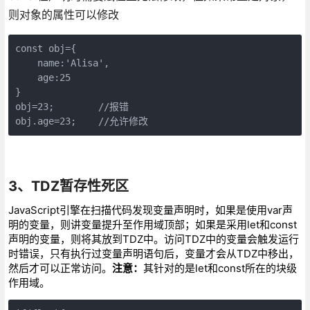
则对象的属性可以修改
const obj={

    name:'Alisa',

    age:25

}

obj=23;        //报错

obj.age=23;    //允许修改
3、TDZ暂存性死区
JavaScript引擎在扫描代码发现变量声明时，如果是使用var声
明的变量，则讲变量提升至作用域顶部；如果是采用let和const
声明的变量，则将其放到TDZ中。访问TDZ中的变量会触发运行
时错误，只有执行过变量声明语句后，变量才会从TDZ中移出，
然后才可以正常访问。
注意：
其针对的是let和const所在的块级
作用域。