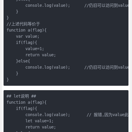
        console.log(value);      //仍旧可以访问到value;
    }

}

//上述代码等价于

function a(flag){

    var value;

    if(flag){

        value=1;

        return value;

    }else{

        console.log(value);      //仍旧可以访问到value;
    }

}
## let说明 ##

function a(flag){

    if(flag){

        console.log(value);       // 报错,因为val
        let value=1;

        return value;
