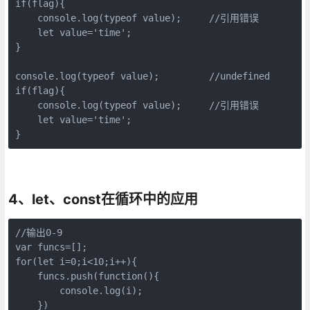
if(flag){

    console.log(typeof value);     //引用错误

    let value='time';

}

console.log(typeof value);         //undefined

if(flag){

    console.log(typeof value);     //引用错误

    let value='time';

}
4、let、const在循环中的应用
//输出0-9

var funcs=[];

for(let i=0;i<10;i++){

    funcs.push(function(){

        console.log(i);

    })
