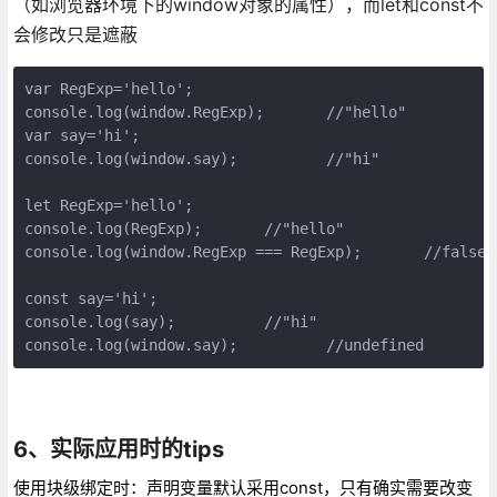
（如浏览器环境下的window对象的属性），而let和const不
会修改只是遮蔽
var RegExp='hello';

console.log(window.RegExp);       //"hello"

var say='hi';

console.log(window.say);          //"hi"

let RegExp='hello';

console.log(RegExp);       //"hello"

console.log(window.RegExp === RegExp);       //false

const say='hi';

console.log(say);          //"hi"

console.log(window.say);          //undefined
6、实际应用时的tips
使用块级绑定时：声明变量默认采用const，只有确实需要改变