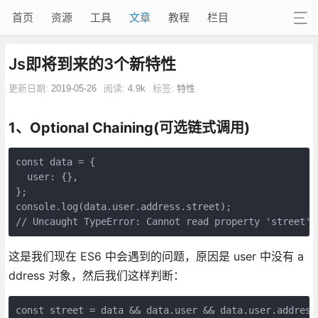
首页
资源
工具
文章
教程
栏目
Js即将到来的3个新特性
更新日期:
2019-05-26
阅读:
4.9k
标签:
特性
1、Optional Chaining(可选链式调用)
const data = {

  user: {},

};

console.log(data.user.address.street); 

// Uncaught TypeError: Cannot read property 'street' 
这是我们现在 ES6 中会遇到的问题，原因是 user 中没有 a
ddress 对象，然后我们这样判断：
const street = data && data.user && data.user.address