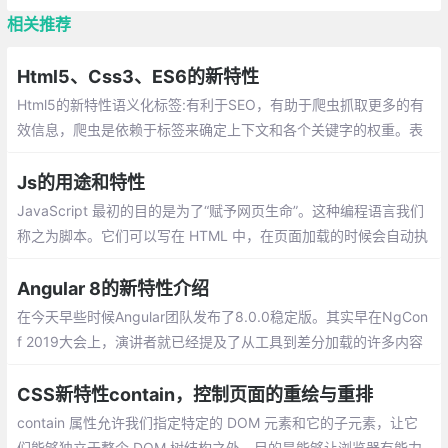
相关推荐
Html5、Css3、ES6的新特性
Html5的新特性语义化标签:有利于SEO，有助于爬虫抓取更多的有
效信息，爬虫是依赖于标签来确定上下文和各个关键字的权重。表
单新特性,多媒体视频(video)和音频(audio)
Js的用途和特性
JavaScript 最初的目的是为了“赋予网页生命”。这种编程语言我们
称之为脚本。它们可以写在 HTML 中，在页面加载的时候会自动执
行。脚本作为纯文本存在和执行。它们不需要特殊的准备或编译即
可运行。
Angular 8的新特性介绍
在今天早些时候Angular团队发布了8.0.0稳定版。其实早在NgCon
f 2019大会上，演讲者就已经提及了从工具到差分加载的许多内容
以及更多令人敬畏的功能。下面是我对8.0.0一些新功能的简单介
绍，希望可以帮助大家快速了解新版本
CSS新特性contain，控制页面的重绘与重排
contain 属性允许我们指定特定的 DOM 元素和它的子元素，让它
们能够独立于整个 DOM 树结构之外。目的是能够让浏览器有能力