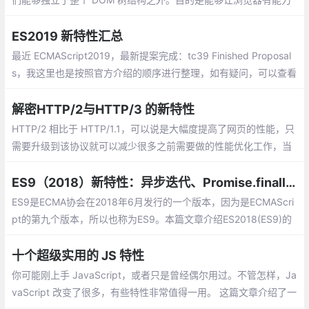
只对部分元素进行重绘、重排，而不必每次都针对整个页面。
ES2019 新特性汇总
最近 ECMAScript2019，最新提案完成：tc39 Finished Proposal
s，我这里也是按照官方介绍的顺序进行整理，如有疑问，可以查看
官方介绍啦~另外之前也整理了 《ES6/ES7/ES8/ES9系列》，可以
一起看哈。
解密HTTP/2与HTTP/3 的新特性
HTTP/2 相比于 HTTP/1.1，可以说是大幅度提高了网页的性能，只
需要升级到该协议就可以减少很多之前需要做的性能优化工作，当
然兼容问题以及如何优雅降级应该是国内还不普遍使用的原因之
一。
ES9（2018）新特性：异步迭代、Promise.finally、Rest/Spread等
ES9是ECMA协会在2018年6月发行的一个版本，因为是ECMAScri
pt的第九个版本，所以也称为ES9。本篇文章介绍ES2018(ES9)的
新特性，来看看怎么使用它们。
十个超级实用的 JS 特性
你可能刚上手 JavaScript，或者只是曾经偶尔用过。不管怎样，Ja
vaScript 改变了很多，有些特性非常值得一用。 这篇文章介绍了一