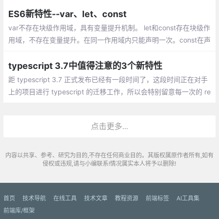
些特性，在我看来，一个严肃的 JavaScript 开发者每天都多多少
少会用到这些特性
ES6新特性--var、let、const
var不存在块级作用域，具有变量提升机制。 let和const存在块级作
用域，不存在变量提升。在同一作用域内只能声明一次。const在声
明时需要赋值且无法修改，但如果常量是对象，则对象的属性可以
修改。
typescript 3.7中值得注意的3个新特性
距 typescript 3.7 正式发布已经有一段时间了，这段时间正在对手
上的项目进行 typescript 的迁移工作，所以会特别留意每一次的 re
lease。对于 3.7 中包含的新特性,其实相比较之前几次 release 来
说
点击更多...
内容以共享、参考、研究为目的,不存在任何商业目的。其版权属原作者所有,如有
侵权或违规,请与小编联系!情况属实本人将予以删除!
首页
技术导航
在线工具
技术文章
教程资源
前端标签
AI工具集
前端库/框架