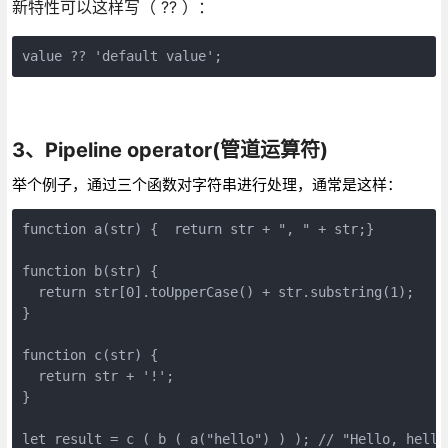
新特性可以这样写（ ?? ）：
value ?? 'default value';
3、Pipeline operator(管道运算符)
举个例子，通过三个函数对字符串进行处理，通常是这样：
function a(str) {  return str + ", " + str;}

function b(str) {

  return str[0].toUpperCase() + str.substring(1);

}

function c(str) {

  return str + '!';

}

let result = c ( b ( a("hello") ) ); // "Hello, hello