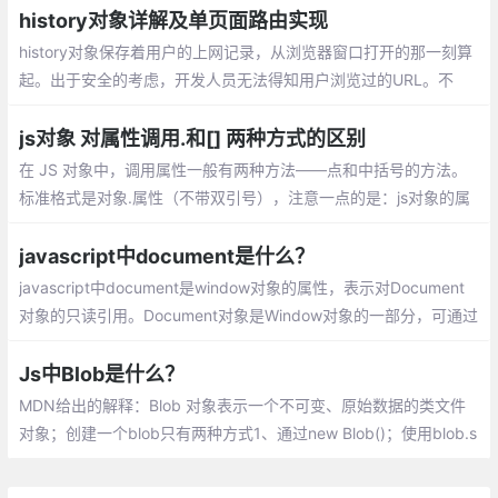
者使用[]作为一个关联数组来存取对象的属
history对象详解及单页面路由实现
性。但是这两种方式有什么区别了？
history对象保存着用户的上网记录，从浏览器窗口打开的那一刻算
起。出于安全的考虑，开发人员无法得知用户浏览过的URL。不
过，借由用户访问过的页面列表，同样可以在不知道实际URL的情
况下实现后退与前进
js对象 对属性调用.和[] 两种方式的区别
在 JS 对象中，调用属性一般有两种方法——点和中括号的方法。
标准格式是对象.属性（不带双引号），注意一点的是：js对象的属
性,key标准是不用加引号的，加也可以，特别的情况必须加，如果k
ey数字啊，表达式啊等等
javascript中document是什么？
javascript中document是window对象的属性，表示对Document
对象的只读引用。Document对象是Window对象的一部分，可通过
window.document属性对其进行访问。
Js中Blob是什么？
MDN给出的解释：Blob 对象表示一个不可变、原始数据的类文件
对象；创建一个blob只有两种方式1、通过new Blob()；使用blob.s
lice切割，创建一个新的blob对象；读取blob唯一方式，使用fileRe
ader