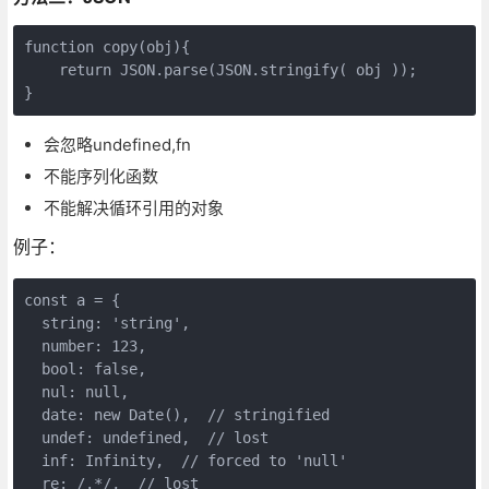
function copy(obj){

    return JSON.parse(JSON.stringify( obj ));

会忽略undefined,fn
不能序列化函数
不能解决循环引用的对象
例子：
const a = {
  string: 'string',
  number: 123,
  bool: false,
  nul: null,
  date: new Date(),  // stringified
  undef: undefined,  // lost
  inf: Infinity,  // forced to 'null'
  re: /.*/,  // lost