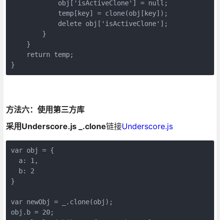
            obj['isActiveClone'] = null;
            temp[key] = clone(obj[key]);
            delete obj['isActiveClone'];
        }
    }
    return temp;
}
方法六：使用第三方库
采用Underscore.js _.clone
链接
Underscore.js
var obj = { 

  a: 1,

  b: 2

}

var newObj = _.clone(obj);

obj.b = 20;
