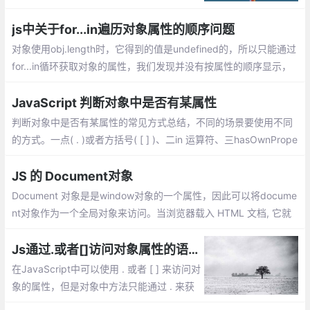
方法
js中关于for...in遍历对象属性的顺序问题
对象使用obj.length时，它得到的值是undefined的，所以只能通过
for...in循环获取对象的属性，我们发现并没有按属性的顺序显示，
而且顺序在各个浏览器下显示也不同。 这是为什么呢？
JavaScript 判断对象中是否有某属性
判断对象中是否有某属性的常见方式总结，不同的场景要使用不同
的方式。一点( . )或者方括号( [ ] )、二in 运算符、三hasOwnPrope
rty()。三种方式各有优缺点，不同的场景使用不同的方式，有时还
需要结合使用
JS 的 Document对象
Document 对象是是window对象的一个属性，因此可以将docume
nt对象作为一个全局对象来访问。当浏览器载入 HTML 文档, 它就
会成为 Document 对象。Document对象的 属性和方法
Js通过.或者[]访问对象属性的语法、性能等区别
在JavaScript中可以使用 . 或者 [ ] 来访问对
象的属性，但是对象中方法只能通过 . 来获
取；使用.运算符来存取对象的属性的值。或