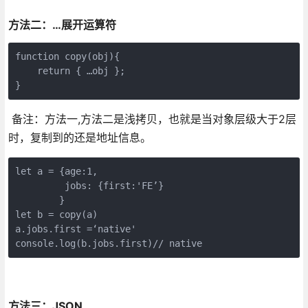
方法二：…展开运算符
function copy(obj){

    return { …obj };

备注：方法一,方法二是浅拷贝，也就是当对象层级大于2层
时，复制到的还是地址信息。
let a = {age:1,

         jobs: {first:'FE’} 

        }

let b = copy(a) 

a.jobs.first =‘native'

console.log(b.jobs.first)// native
方法三：JSON