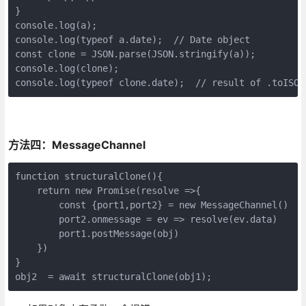
}
console.log(a);
console.log(typeof a.date);  // Date object
const clone = JSON.parse(JSON.stringify(a));
console.log(clone);
console.log(typeof clone.date);  // result of .toISOS
方法四：MessageChannel
function structuralClone(){

    return new Promise(resolve =>{

        const {port1,port2} = new MessageChannel()

        port2.onmessage = ev => resolve(ev.data)

        port1.postMessage(obj)

    })

}
