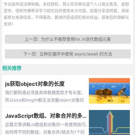
专业指导或法律依据。未经授权，禁止任何单位或个人以商业售卖、虚假
宣传、侵权传播等非学习研究目的使用本文内容。如需分享或转载，请保
留原文来源信息，不得篡改、删减内容或侵犯相关权益。感谢您的理解与
支持！
上一页:
为什么不推荐使用for..in迭代数组元素
下一页:
五种在循环中使用 async/await 的方法
相关推荐
js获取object对象的长度
我们都知道必须是具体数据类型才有长度，
所以size和length都无法测量object对象的
长度，那么如何计算对象的长度，即获取对
象属性的个数呢？
JavaScript数组、对象合并的多种方法实现
这篇文章讲解Js数组和对象的一些使用技巧,
如何将不同的数组，对象合并/结合为1个的