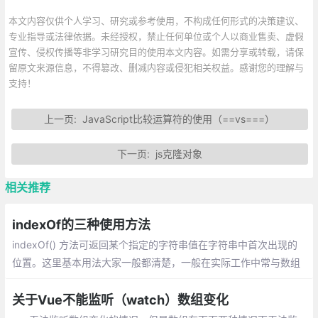
本文内容仅供个人学习、研究或参考使用，不构成任何形式的决策建议、
专业指导或法律依据。未经授权，禁止任何单位或个人以商业售卖、虚假
宣传、侵权传播等非学习研究目的使用本文内容。如需分享或转载，请保
留原文来源信息，不得篡改、删减内容或侵犯相关权益。感谢您的理解与
支持！
上一页:
JavaScript比较运算符的使用（==vs===）
下一页:
js克隆对象
相关推荐
indexOf的三种使用方法
indexOf() 方法可返回某个指定的字符串值在字符串中首次出现的
位置。这里基本用法大家一般都清楚，一般在实际工作中常与数组
的方法合用来对数组进行一些操作
关于Vue不能监听（watch）数组变化