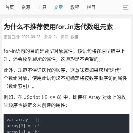
首页
资源
工具
文章
教程
栏目
为什么不推荐使用for..in迭代数组元素
更新日期:
2021-09-23
阅读:
2k
标签:
数组
for-in语句的目的是
枚举
对象属性。该语句将在原型链中上
升，还会枚举
继承的
属性，这
有时
是不希望的。
此外，规范不保证迭代的顺序，这意味着如果您想“迭代”一
个数组对象，使用此语句您不能确定将按数字顺序访问属性
（数组索引）。
例如，在 JScript (IE <= 8) 中，即使在 Array 对象上的枚
举顺序也被定义为创建的属性：
var array = [];

array[2] = 'c';

array[1] = 'b';
