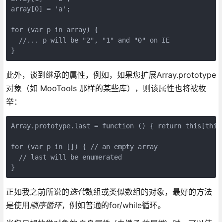
array[0] = 'a';

for (var p in array) {

  //... p will be "2", "1" and "0" on IE

此外，谈到继承的属性，例如，如果您扩展Array.prototype
对象（如 MooTools 那样的某些库），则该属性也将被枚
举：
Array.prototype.last = function () { return this[this.
for (var p in []) { // an empty array

  // last will be enumerated

正如我之前所说的
迭代
数组或类似数组的对象，最好的方法
是使用
顺序循环
，例如普通的for/while循环。