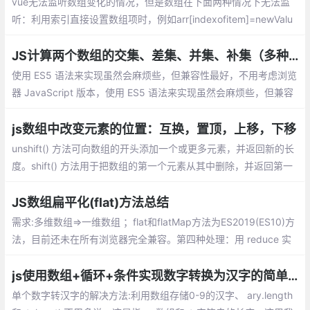
vue无法监听数组变化的情况，但是数组在下面两种情况下无法监
听：利用索引直接设置数组项时，例如arr[indexofitem]=newValu
e；修改数组的长度时，例如arr.length=newLength
JS计算两个数组的交集、差集、并集、补集（多种实现方式）
使用 ES5 语法来实现虽然会麻烦些，但兼容性最好，不用考虑浏览
器 JavaScript 版本，使用 ES5 语法来实现虽然会麻烦些，但兼容
性最好，不用考虑浏览器 JavaScript 版本。也不用引入其他第三
方库。
js数组中改变元素的位置：互换，置顶，上移，下移
unshift() 方法可向数组的开头添加一个或更多元素，并返回新的长
度。shift() 方法用于把数组的第一个元素从其中删除，并返回第一
个元素的值。splice() 方法可删除从 index 处开始的零个或多个元
素
JS数组扁平化(flat)方法总结
需求:多维数组=>一维数组 ；flat和flatMap方法为ES2019(ES10)方
法，目前还未在所有浏览器完全兼容。第四种处理：用 reduce 实
现数组的 flat 方法
js使用数组+循环+条件实现数字转换为汉字的简单方法。
单个数字转汉字的解决方法:利用数组存储0-9的汉字、 ary.length