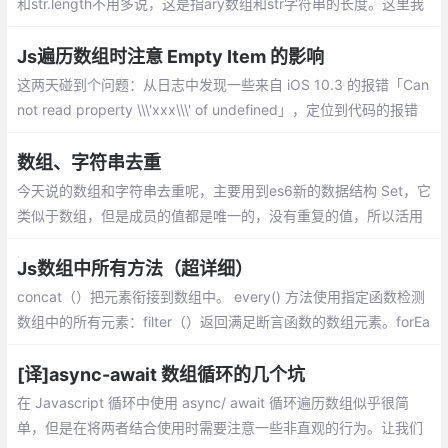
和str.length不用多说，这是指ary数组和str字符串的长度。这里我
们需要注意的是str.charAt(j)和ary[i],分别指在str这个字符串中索引
为j的元素,在ary中索引为i的元素。
Js遍历数组时注意 Empty Item 的影响
这两天碰到个问题：从日志中发现一些来自 iOS 10.3 的报错「Can
not read property \\\'xxx\\\' of undefined」，定位到代码的报错
位置，发现是遍历某数组时产生的报错，该数组的元素应该全都是
Object，但实际上出现了异常的元素
数组、字符串去重
今天说的数组和字符串去重呢，主要用到es6新的数据结构 Set，它
类似于数组，但是成员的值都是唯一的，没有重复的值，所以活用
Set来进行数组和字符串的去重。
Js数组中所有方法（超详细）
concat（）把元素衔接到数组中。 every() 方法使用指定函数检测
数组中的所有元素：filter（）返回满足断言函数的数组元素。forEa
ch（）为数组的每一个元素调用指定函数。
[译]async-await 数组循环的几个坑
在 Javascript 循环中使用 async/ await 循环遍历数组似乎很简
单，但是在将两者结合使用时需要注意一些非直观的行为。让我们