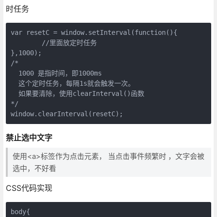
时任务
var resetC = window.setInterval(function(){
	//里面放定时任务
},1000);
/*
  1000 是指时间，即1000ms
  这个定时任务，每隔1s就会触发一次。
  如果要清除，使用clearInterval()函数
*/
window.clearInterval(resetC);
禁止选中文字
使用<a>标签作为点击元素， 当点击事件频繁时 ，文字会被
选中，不好看
CSS代码实现
body{