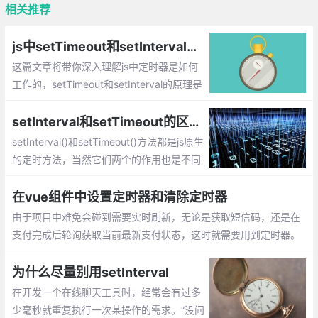
相关推荐
js中setTimeout和setInterval的深入理解：它们之间的区别，原理，“异步“等
这篇文章将带你深入理解js中定时器是如何
工作的，setTimeout和setInterval的原理是
什么？
setInterval和setTimeout的区别以及setInterval越来越快问题的解决方法
setInterval()和setTimeout()方法都是js原生
的定时方法，当然它们两个的作用也是不同
的，并且最近在做上下滚动公告栏的时候，
发现了setInterval()非常令人抓狂的问题，
在vue组件中设置定时器和清除定时器
那就是用setInterval()做的定时滚动会随着
由于项目中难免会碰到需要实时刷新，无论是获取短信码，还是在
浏览器页面切换变得无法控制！为什么会说
支付完成后轮询获取当前最新支付状态，这时就需要用到定时器。
无法控制呢
但是，定时器如果不及时合理地清除，会造成业务逻辑混乱甚至应
用卡死的情况
为什么尽量别用setInterval
在开发一个在线聊天工具时，经常会有过多
少毫秒就重复执行一次某操作的需求。“没问