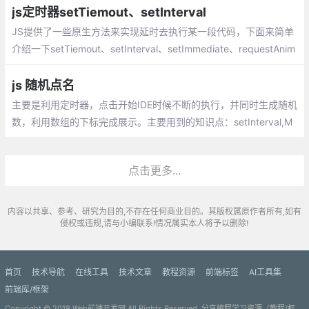
这里记录一下。
js定时器setTiemout、setInterval
JS提供了一些原生方法来实现延时去执行某一段代码，下面来简单
介绍一下setTiemout、setInterval、setImmediate、requestAnim
ationFrame。JS提供了一些原生方法来实现延时去执行某一段代
码，下面来简单介绍一下。
js 随机点名
主要是利用定时器，点击开始IDE时候不断的执行，并同时生成随机
数，利用数组的下标完成展示。主要用到的知识点：setInterval,M
ath.random()
点击更多...
内容以共享、参考、研究为目的,不存在任何商业目的。其版权属原作者所有,如有
侵权或违规,请与小编联系!情况属实本人将予以删除!
首页
技术导航
在线工具
技术文章
教程资源
前端标签
AI工具集
前端库/框架