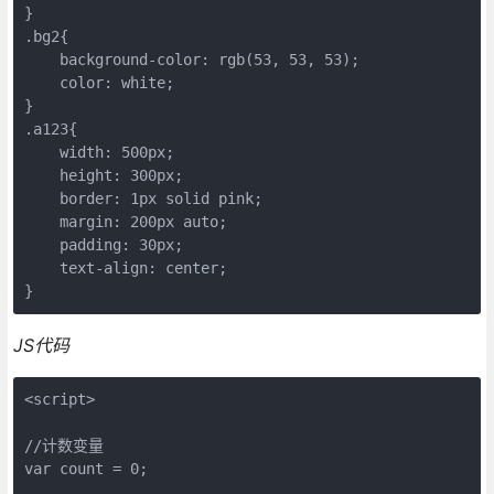
}
.bg2{
    background-color: rgb(53, 53, 53);
    color: white;
}
.a123{
    width: 500px;
    height: 300px;
    border: 1px solid pink;
    margin: 200px auto;
    padding: 30px;
    text-align: center;
}
JS代码
<script>
//计数变量
var count = 0;