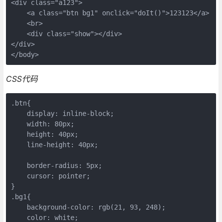
<div class="a123">
    <a class="btn bg1" onclick="doIt()">123123</a>
    <br>
    <div class="show"></div>
</div>
</body>
CSS代码
.btn{
    display: inline-block;
    width: 80px;
    height: 40px;
    line-height: 40px;
    border-radius: 5px;
    cursor: pointer;
}
.bg1{
    background-color: rgb(21, 93, 248);
    color: white;