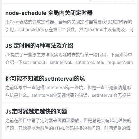
题”，大家都说，“用setInterval好了。”我觉
得这个点子很糟糕。
node-schedule 全局内关闭定时器
用Cron表达式完成定时器，全局内关闭定时器需要获取到定时器的
引用，scheduleJob存在第四个参数，然而readme中没有提及，可
知API
JS 定时器的4种写法及介绍
JS提供了一些原生方法来实现延时去执行某一段代码，下面来简单
介绍一下setTiemout、setInterval、setImmediate、requestAnim
ationFrame。setTimeout: 设置一个定时器，在定时器到期后执行
一次函数或代码段
你可能不知道的setInterval的坑
之前印象中一直记得setInterval有一些坑，但是一直不是很清楚那
些坑是什么。setInterval会无视代码的错误、setInterval会无视任
何情况下定时执行、、setInterval不能确保每次调用都能执行
Js定时器越走越快的问题
之前在项目中写了定时器来做循环播放，但是总是会有越走越快的
问题，开始是以为前后的HTML代码拼接的有问题，时间紧急的情
况下反复改了很多也没什么效果，后来发现是js定时器的问题，在