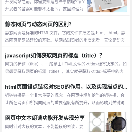
开发网站之前，你需要知道哪些事情呢?每个
开发者的答案可能都不太相同，这里整理为
6个方面：界面和用户体验、安全性、性能
(Performance)、搜索引擎优化、技术(Tech
静态网页与动态网页的区别？
nology)、解决bug
静态网页是标准的HTML文件，它的文件扩展名是.htm、.html，静
态网页是网站建设的基础。从网站浏览者的角度来看，无论是动态
网页还是静态网页，都可以展示基本的文字和图片信息，但从网站
开发、管理、维护的角度来看就有很大的差别。
javascript如何获取网页的标题（title）？
网页的标题（title），一般是由HTML文件的<title>标签决定的。如
果想要获取网页的标题（title），其实就是获取<title>标签中的内
容。下面本篇文章就来给大家介绍一下获取方法，希望对大家有所
帮助。
html页面锚点链接对SEO的作用，以及实现描点的三种方式
锚链链接是一个非常重要的概念，在网页中增加恰当的锚链接，会
让所在网页和所指向网页的重要程度有所提升，从而影响到关键词
排名。锚链接对SEO的作用主要体现在以下几个方面
网页中文本朗读功能开发实现分享
同时针对大段的文本，不能整段的去读，要