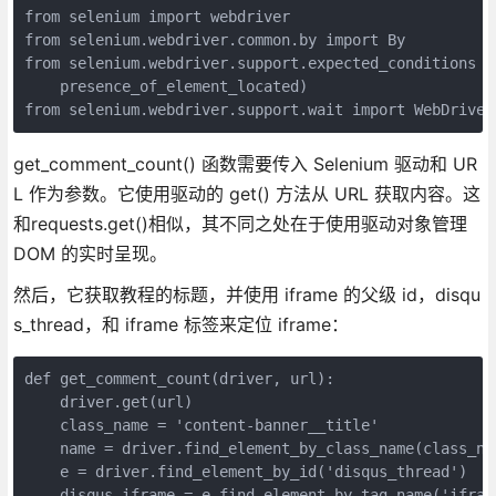
from selenium import webdriver

from selenium.webdriver.common.by import By

from selenium.webdriver.support.expected_conditions im
    presence_of_element_located)

from selenium.webdriver.support.wait import WebDriver
get_comment_count() 函数需要传入 Selenium 驱动和 UR
L 作为参数。它使用驱动的 get() 方法从 URL 获取内容。这
和requests.get()相似，其不同之处在于使用驱动对象管理
DOM 的实时呈现。
然后，它获取教程的标题，并使用 iframe 的父级 id，disqu
s_thread，和 iframe 标签来定位 iframe：
def get_comment_count(driver, url):

    driver.get(url)

    class_name = 'content-banner__title'

    name = driver.find_element_by_class_name(class_nam
    e = driver.find_element_by_id('disqus_thread')

    disqus_iframe = e.find_element_by_tag_name('iframe