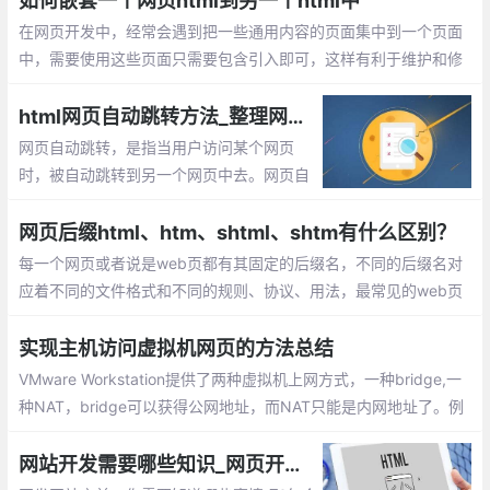
如何嵌套一个网页html到另一个html中
在网页开发中，经常会遇到把一些通用内容的页面集中到一个页面
中，需要使用这些页面只需要包含引入即可，这样有利于维护和修
改，当通用页面修改时只需更改一个文件就可以了，不需要每个文
件单独处理。
html网页自动跳转方法_整理网页自动跳转的5种方法
网页自动跳转，是指当用户访问某个网页
时，被自动跳转到另一个网页中去。网页自
动跳转的主要作用是，当域名变更后，或者
网站里的一个或多个网页被删除后，可以使
网页后缀html、htm、shtml、shtm有什么区别？
用这种方式将用户引导到其它正常的网页中
每一个网页或者说是web页都有其固定的后缀名，不同的后缀名对
去，从而留住用户。
应着不同的文件格式和不同的规则、协议、用法，最常见的web页
的后缀名是.html和.htm，但这只是web页最基本的两种文件格式，
今天我们来介绍一下web页的其它一些文件格式。
实现主机访问虚拟机网页的方法总结
VMware Workstation提供了两种虚拟机上网方式，一种bridge,一
种NAT，bridge可以获得公网地址，而NAT只能是内网地址了。例
1：在虚拟机内搭建http服务器，使用公网地址访问,例2： ssh端口
映射
网站开发需要哪些知识_网页开发你需要知道的6件事