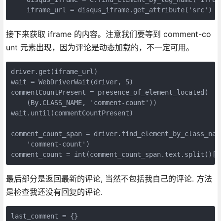
    iframe_url = disqus_iframe.get_attribute('src')
接下来获取 iframe 的内容。注意我们要等到 comment-co
unt 元素出现，因为评论是动态加载的，不一定可用。
driver.get(iframe_url)

wait = WebDriverWait(driver, 5)

commentCountPresent = presence_of_element_located(

    (By.CLASS_NAME, 'comment-count'))

wait.until(commentCountPresent)

comment_count_span = driver.find_element_by_class_name
    'comment-count')

comment_count = int(comment_count_span.text.split()[0
最后部分是返回最新的评论, 当然不包括我自己的评论. 方法
是检查我还没有回复的评论.
last_comment = {}
