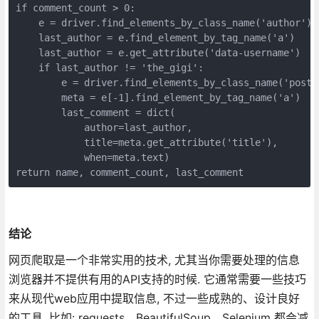
if comment_count > 0:

    e = driver.find_elements_by_class_name('author')[-
    last_author = e.find_element_by_tag_name('a')

    last_author = e.get_attribute('data-username')

    if last_author != 'the_gigi':

        e = driver.find_elements_by_class_name('post-m
        meta = e[-1].find_element_by_tag_name('a')

        last_comment = dict(

            author=last_author,

            title=meta.get_attribute('title'),

            when=meta.text)

return name, comment_count, last_comment
结论
网页爬取是一个非常实用的技术, 尤其当你需要处理的信息
浏览器并不提供有用的API支持的时候. 它通常需要一些技巧
来从现代web应用中提取信息, 不过一些成熟的、设计良好
的工具, 比如: requests、BeautifulSoup、Selenium 都会减