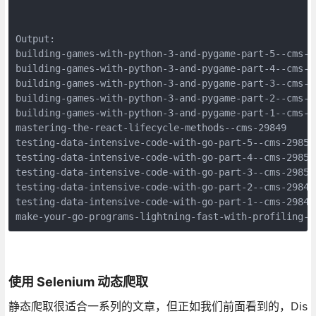
Output:

building-games-with-python-3-and-pygame-part-5--cms-30
building-games-with-python-3-and-pygame-part-4--cms-30
building-games-with-python-3-and-pygame-part-3--cms-30
building-games-with-python-3-and-pygame-part-2--cms-30
building-games-with-python-3-and-pygame-part-1--cms-30
mastering-the-react-lifecycle-methods--cms-29849

testing-data-intensive-code-with-go-part-5--cms-29852

testing-data-intensive-code-with-go-part-4--cms-29851

testing-data-intensive-code-with-go-part-3--cms-29850

testing-data-intensive-code-with-go-part-2--cms-29848

testing-data-intensive-code-with-go-part-1--cms-29847

make-your-go-programs-lightning-fast-with-profiling--
使用 Selenium 动态爬取
静态爬取很适合一系列的文章，但正如我们前面看到的，Dis