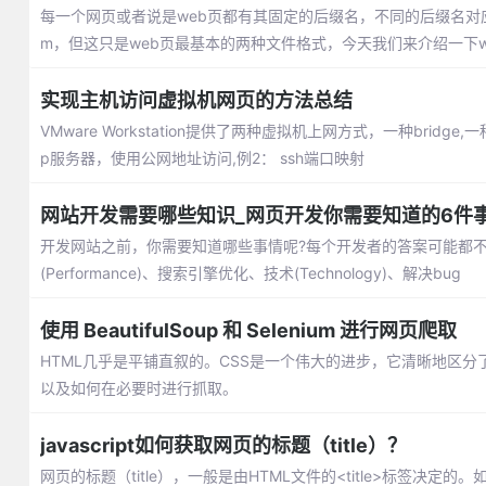
每一个网页或者说是web页都有其固定的后缀名，不同的后缀名对应着
m，但这只是web页最基本的两种文件格式，今天我们来介绍一下
实现主机访问虚拟机网页的方法总结
VMware Workstation提供了两种虚拟机上网方式，一种brid
p服务器，使用公网地址访问,例2： ssh端口映射
网站开发需要哪些知识_网页开发你需要知道的6件
开发网站之前，你需要知道哪些事情呢?每个开发者的答案可能都
(Performance)、搜索引擎优化、技术(Technology)、解决bug
使用 BeautifulSoup 和 Selenium 进行网页爬取
HTML几乎是平铺直叙的。CSS是一个伟大的进步，它清晰地区
以及如何在必要时进行抓取。
javascript如何获取网页的标题（title）？
网页的标题（title），一般是由HTML文件的<title>标签决定的