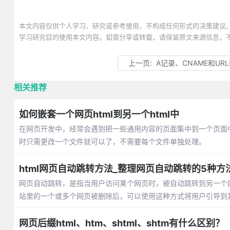
本文内容仅供个人学习、研究或参考使用，不构成任何形式的决策建议
学习研究目的使用本文内容。如需分享或转载，请保留原文来源信息，
上一页:
A记录、CNAME和UR
相关推荐
如何嵌套一个网页html到另一个html中
在网页开发中，经常会遇到把一些通用内容的页面集中到一个页面
时只需更改一个文件就可以了，不需要每个文件单独处理。
html网页自动跳转方法_整理网页自动跳转的5种方
网页自动跳转，是指当用户访问某个网页时，被自动跳转到另一个
站里的一个或多个网页被删除后，可以使用这种方式将用户引导到
网页后缀html、htm、shtml、shtm有什么区别？