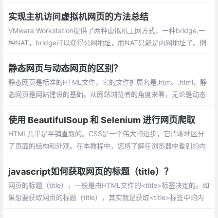
的后缀名是.html和.htm，但这只是web页最基本的两种文件格式，
今天我们来介绍一下web页的其它一些文件格式。
实现主机访问虚拟机网页的方法总结
VMware Workstation提供了两种虚拟机上网方式，一种bridge,一
种NAT，bridge可以获得公网地址，而NAT只能是内网地址了。例
1：在虚拟机内搭建http服务器，使用公网地址访问,例2： ssh端口
映射
静态网页与动态网页的区别？
静态网页是标准的HTML文件，它的文件扩展名是.htm、.html，静
态网页是网站建设的基础。从网站浏览者的角度来看，无论是动态
网页还是静态网页，都可以展示基本的文字和图片信息，但从网站
开发、管理、维护的角度来看就有很大的差别。
使用 BeautifulSoup 和 Selenium 进行网页爬取
HTML几乎是平铺直叙的。CSS是一个伟大的进步，它清晰地区分
了页面的结构和外观。在本教程中，您将了解在浏览器中看到的内
容是如何实际呈现的，以及如何在必要时进行抓取。
javascript如何获取网页的标题（title）？
网页的标题（title），一般是由HTML文件的<title>标签决定的。如
果想要获取网页的标题（title），其实就是获取<title>标签中的内
容。下面本篇文章就来给大家介绍一下获取方法，希望对大家有所