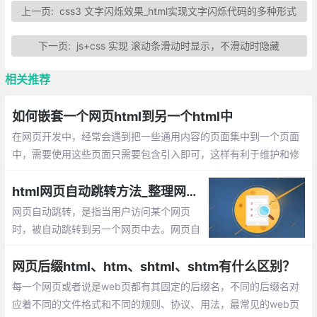
上一页:
css3 文字闪烁效果_html实现文字闪烁代码的多种形式
下一页:
js+css 实现 滚动条滑动时显示，不滑动时隐藏
相关推荐
如何嵌套一个网页html到另一个html中
在网页开发中，经常会遇到把一些通用内容的页面集中到一个页面
中，需要使用这些页面只需要包含引入即可，这样有利于维护和修
改，当通用页面修改时只需更改一个文件就可以了，不需要每个文
件单独处理。
html网页自动跳转方法_整理网页自动跳转的5种方法
网页自动跳转，是指当用户访问某个网页
时，被自动跳转到另一个网页中去。网页自
动跳转的主要作用是，当域名变更后，或者
网站里的一个或多个网页被删除后，可以使
网页后缀html、htm、shtml、shtm有什么区别？
用这种方式将用户引导到其它正常的网页中
每一个网页或者说是web页都有其固定的后缀名，不同的后缀名对
去，从而留住用户。
应着不同的文件格式和不同的规则、协议、用法，最常见的web页