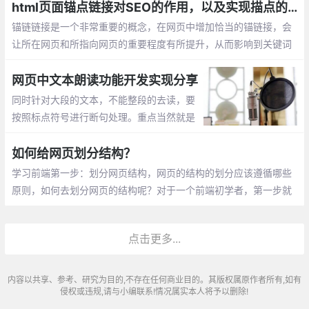
帮助。
html页面锚点链接对SEO的作用，以及实现描点的三种方式
锚链链接是一个非常重要的概念，在网页中增加恰当的锚链接，会
让所在网页和所指向网页的重要程度有所提升，从而影响到关键词
排名。锚链接对SEO的作用主要体现在以下几个方面
网页中文本朗读功能开发实现分享
同时针对大段的文本，不能整段的去读，要
按照标点符号进行断句处理。重点当然就是
先获取到当前标签上的文本，再把文本转化
成语音即可。
如何给网页划分结构？
学习前端第一步：划分网页结构，网页的结构的划分应该遵循哪些
原则，如何去划分网页的结构呢？对于一个前端初学者，第一步就
是要学会如何划分一个网页的结构。当设计师给到你一张设计图，
你需要根据这张图做出一个符合标准的页面
点击更多...
内容以共享、参考、研究为目的,不存在任何商业目的。其版权属原作者所有,如有
侵权或违规,请与小编联系!情况属实本人将予以删除!