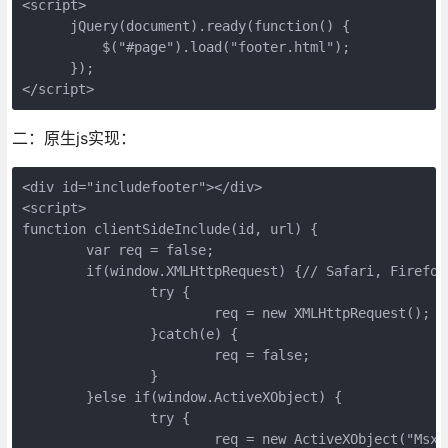
<script>

      jQuery(document).ready(function() {

          $("#page").load("footer.html");

      });

</script>
二：原生js实现：
<div id="includefooter"></div>

<script>

function clientSideInclude(id, url) {

	var req = false;

	if(window.XMLHttpRequest) {// Safari, Firefox, 及其他非微软浏览器

		try {

			req = new XMLHttpRequest();

		}catch(e) {

			req = false;

		}

	}else if(window.ActiveXObject) {	

		try {

			req = new ActiveXObject("Msxml2.XMLHTTP");// For Internet Explorer on Windows
