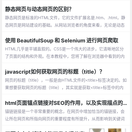
6个方面：界面和用户体验、安全性、性能
(Performance)、搜索引擎优化、技术(Tech
静态网页与动态网页的区别？
nology)、解决bug
静态网页是标准的HTML文件，它的文件扩展名是.htm、.html，静
态网页是网站建设的基础。从网站浏览者的角度来看，无论是动态
网页还是静态网页，都可以展示基本的文字和图片信息，但从网站
开发、管理、维护的角度来看就有很大的差别。
使用 BeautifulSoup 和 Selenium 进行网页爬取
HTML几乎是平铺直叙的。CSS是一个伟大的进步，它清晰地区分
了页面的结构和外观。在本教程中，您将了解在浏览器中看到的内
容是如何实际呈现的，以及如何在必要时进行抓取。
javascript如何获取网页的标题（title）？
网页的标题（title），一般是由HTML文件的<title>标签决定的。如
果想要获取网页的标题（title），其实就是获取<title>标签中的内
容。下面本篇文章就来给大家介绍一下获取方法，希望对大家有所
帮助。
html页面锚点链接对SEO的作用，以及实现描点的三种方式
锚链链接是一个非常重要的概念，在网页中增加恰当的锚链接，会
让所在网页和所指向网页的重要程度有所提升，从而影响到关键词
排名。锚链接对SEO的作用主要体现在以下几个方面