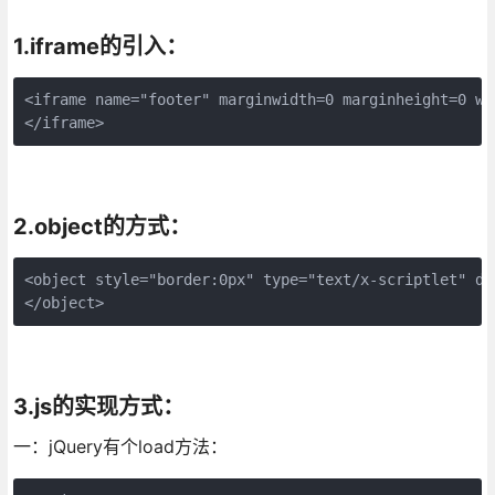
1.iframe的引入：
<iframe name="footer" marginwidth=0 marginheight=0 wi
</iframe>
2.object的方式：
<object style="border:0px" type="text/x-scriptlet" da
</object>
3.js的实现方式：
一：jQuery有个load方法：