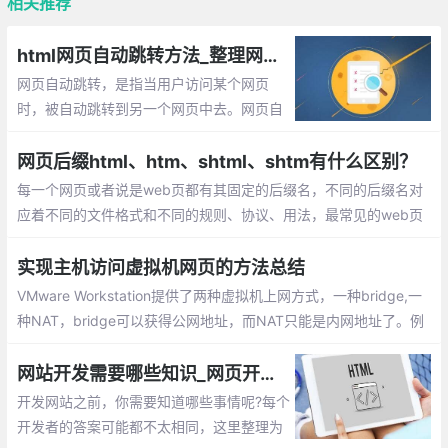
相关推荐
html网页自动跳转方法_整理网页自动跳转的5种方法
网页自动跳转，是指当用户访问某个网页
时，被自动跳转到另一个网页中去。网页自
动跳转的主要作用是，当域名变更后，或者
网站里的一个或多个网页被删除后，可以使
网页后缀html、htm、shtml、shtm有什么区别？
用这种方式将用户引导到其它正常的网页中
每一个网页或者说是web页都有其固定的后缀名，不同的后缀名对
去，从而留住用户。
应着不同的文件格式和不同的规则、协议、用法，最常见的web页
的后缀名是.html和.htm，但这只是web页最基本的两种文件格式，
今天我们来介绍一下web页的其它一些文件格式。
实现主机访问虚拟机网页的方法总结
VMware Workstation提供了两种虚拟机上网方式，一种bridge,一
种NAT，bridge可以获得公网地址，而NAT只能是内网地址了。例
1：在虚拟机内搭建http服务器，使用公网地址访问,例2： ssh端口
映射
网站开发需要哪些知识_网页开发你需要知道的6件事
开发网站之前，你需要知道哪些事情呢?每个
开发者的答案可能都不太相同，这里整理为