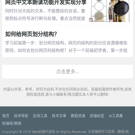
网页中文本朗读功能开发实现分享
同时针对大段的文本，不能整段的去读，要
按照标点符号进行断句处理。重点当然就是
先获取到当前标签上的文本，再把文本转化
成语音即可。
如何给网页划分结构？
学习前端第一步：划分网页结构，网页的结构的划分应该遵循哪些
原则，如何去划分网页的结构呢？对于一个前端初学者，第一步就
是要学会如何划分一个网页的结构。当设计师给到你一张设计图，
你需要根据这张图做出一个符合标准的页面
点击更多...
内容以共享、参考、研究为目的,不存在任何商业目的。其版权属原作者所有,如有
侵权或违规,请与小编联系!情况属实本人将予以删除!
首页
技术导航
在线工具
技术文章
教程资源
前端标签
AI工具集
前端库/框架