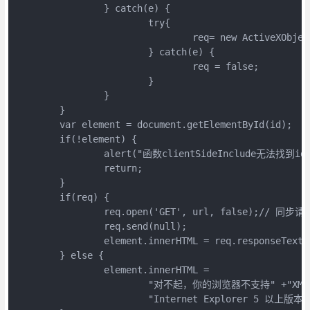
		} catch(e) {

			try{

				req= new ActiveXObject("Microsoft.XMLHTTP");

			} catch(e) {

				req = false;

			}

		}

	}

	var element = document.getElementById(id);

	if(!element) {

		alert("函数clientSideInclude无法找到id " + id + "," +"你的网页中必须有一个含有这个id的div 或 span 标签。");

		return;

	}

	if(req) {

		req.open('GET', url, false);// 同步请求，等待收到全部内容

		req.send(null);

		element.innerHTML = req.responseText;

	} else {

		element.innerHTML =

			"对不起，你的浏览器不支持" +"XMLHTTPRequest 对象。这个网页的显示要求" +

			"Internet Explorer 5 以上版本, " +"或 Firefox 或 Safari 浏览器，也可能会有其他可兼容的浏览器存在。";
