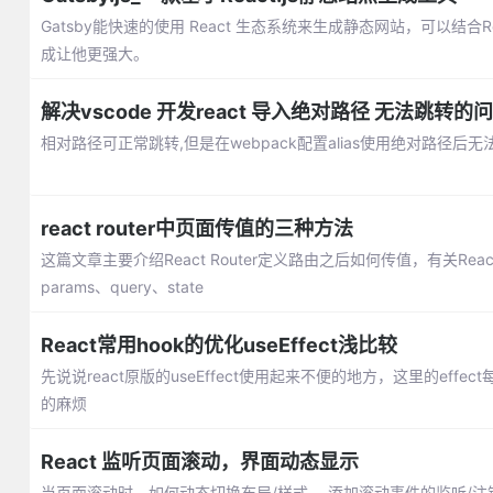
Gatsby能快速的使用 React 生态系统来生成静态网站，可以结合Re
成让他更强大。
解决vscode 开发react 导入绝对路径 无法跳转的
相对路径可正常跳转,但是在webpack配置alias使用绝对路径后无
react router中页面传值的三种方法
这篇文章主要介绍React Router定义路由之后如何传值，有关React和Re
params、query、state
React常用hook的优化useEffect浅比较
先说说react原版的useEffect使用起来不便的地方，这里的e
的麻烦
React 监听页面滚动，界面动态显示
当页面滚动时，如何动态切换布局/样式， 添加滚动事件的监听/注