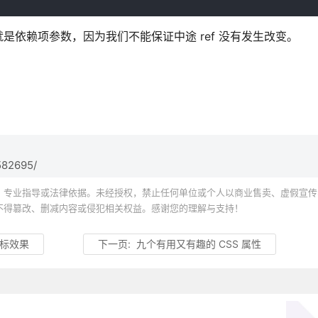
依赖项参数，因为我们不能保证中途 ref 没有发生改变。
582695/
、专业指导或法律依据。未经授权，禁止任何单位或个人以商业售卖、虚假宣传
不得篡改、删减内容或侵犯相关权益。感谢您的理解与支持！
角标效果
下一页:
九个有用又有趣的 CSS 属性