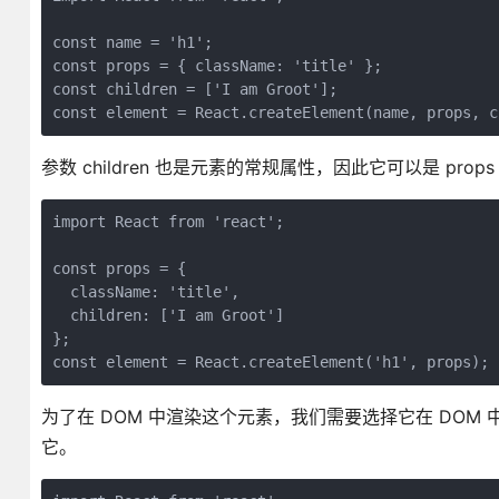
const name = 'h1';

const props = { className: 'title' };

const children = ['I am Groot'];

const element = React.createElement(name, props, c
参数 children 也是元素的常规属性，因此它可以是 pro
import React from 'react';

const props = {

  className: 'title',

  children: ['I am Groot']

};

const element = React.createElement('h1', props);
为了在 DOM 中渲染这个元素，我们需要选择它在 DOM 中
它。