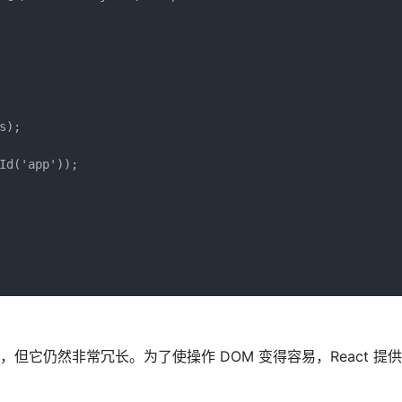
);

d('app'));

但它仍然非常冗长。为了使操作 DOM 变得容易，React 提