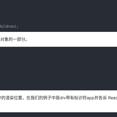
hildren);
ps 对象的一部分。
的渲染位置，在我们的例子中是div带有标识符app并告诉 Reac