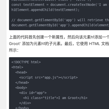
const textElement = document.createTextNode('I am G
h1Element.appendChild(textElement);

// document.getElementById('app') will retrieve th
document.getElementById('app').appendChild(element
上面的代码首先创建一个新属性，然后向该元素h1添加一个cla
Groot' 添加为元素h1的子元素。最后，它使用 HTML 文档
所示：
<!DOCTYPE html>

<html>

  <head>

    <script src="app.js"></script>

  </head>

  <body>

    <div id="app">

      <h1 class="title">I am Groot</h1>

    </div>

  </body>
