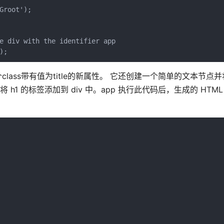
root');

e div with the identifier app

);
ss带有值为title的新属性。 它还创建一个简单的文本节点并将文
将 h1 的标签添加到 div 中。app 执行此代码后，生成的 HTM