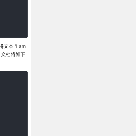
本 'I am
L 文档将如下