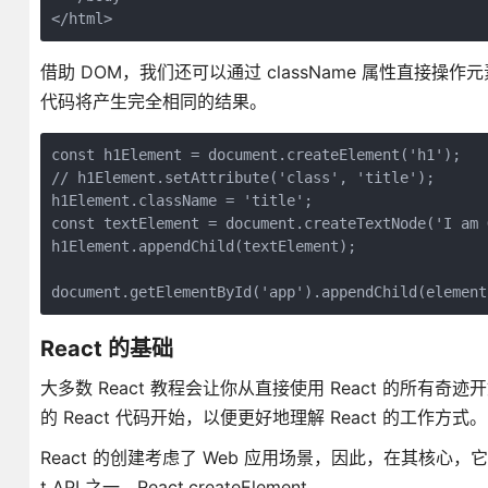
</html>
借助 DOM，我们还可以通过 className 属性直接操作元素
代码将产生完全相同的结果。
const h1Element = document.createElement('h1');

// h1Element.setAttribute('class', 'title');

h1Element.className = 'title';

const textElement = document.createTextNode('I am G
h1Element.appendChild(textElement);

document.getElementById('app').appendChild(element
React 的基础
大多数 React 教程会让你从直接使用 React 的
的 React 代码开始，以便更好地理解 React 的工作方式。
React 的创建考虑了 Web 应用场景，因此，在其核心，
t API 之一，React.createElement.