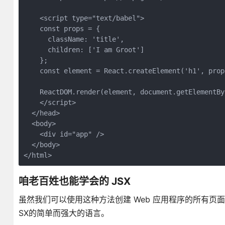
    <script type="text/babel">

    const props = {

      className: 'title',

      children: ['I am Groot']

    };

    const element = React.createElement('h1', props
    ReactDOM.render(element, document.getElementByI
    </script>

  </head>

  <body>

    <div id="app" />

  </body>

</html>
咱老百姓也能学会的 JSX
虽然我们可以使用这种方法创建 Web 应用程序的所有页面，
SX的简单而强大的语言。