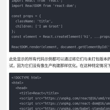
import React from 'react';

import ReactDOM from 'react-dom';

const props = {

  className: 'title',

  children: ['I am Groot']

};

const element = React.createElement('h1', ...props)
ReactDOM.render(element, document.getElementById('
此处显示的所有代码示例都可以通过将它们与未打包版本的 Re
试，因为它们没有像生产构建那样优化。在这种特定情况下，应删
<!DOCTYPE html>

<html>

  <head>

    <title>React</title>

    <script src="https://unpkg.com/react@16/umd/re
    <script src="https://unpkg.com/react-dom@16/um
    <script src="https://unpkg.com/babel-standalon