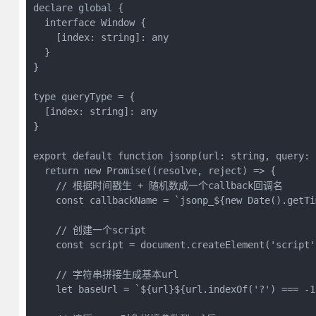
declare global {

  interface Window {

    [index: string]: any

  }

}

type queryType = {

  [index: string]: any

}

export default function jsonp(url: string, query: 
  return new Promise((resolve, reject) => {

    // 根据时间戳生 + 随机数成一个callback回调名

    const callbackName = `jsonp_${new Date().getTi
    // 创建一个script

    const script = document.createElement('script')
    // 字符串拼接生成基本url

    let baseUrl = `${url}${url.indexOf('?') === -1