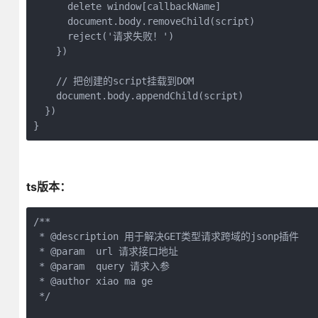
      delete window[callbackName]

      document.body.removeChild(script)

      reject('请求失败！')

    })

    // 把创建的script挂载到DOM

    document.body.appendChild(script)

  })

}
ts版本：
/**

 * @description 用于解决GET类型请求跨域的jsonp插件

 * @param  url 请求接口地址

 * @param  query 请求入参

 * @author xiao ma ge

 */
