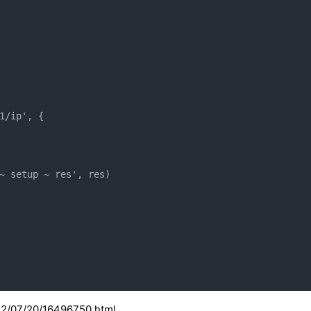
/ip', {

~ setup ~ res', res)

2/07/20/16496750.html