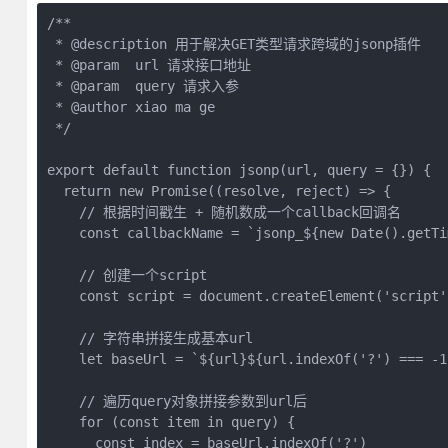
/**

 * @description 用于解决GET类型请求跨域的jsonp插件

 * @param  url 请求接口地址

 * @param  query 请求入参

 * @author xiao ma ge

 */

export default function jsonp(url, query = {}) {

  return new Promise((resolve, reject) => {

    // 根据时间戳生 + 随机数成一个callback回调名

    const callbackName = `jsonp_${new Date().getTi
    // 创建一个script

    const script = document.createElement('script')
    // 字符串拼接生成基本url

    let baseUrl = `${url}${url.indexOf('?') === -1
    // 遍历query对象拼接参数到url后

    for (const item in query) {

      const index = baseUrl.indexOf('?')
