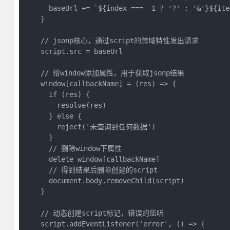
      baseUrl += `${index === -1 ? '?' : '&'}${ite
    }

    // jsonp核心，通过script的跨域特性发出请求

    script.src = baseUrl

    // 给window添加属性，用于获取jsonp结果

    window[callbackName] = (res) => {

      if (res) {

        resolve(res)

      } else {

        reject('未查询到任何数据')

      }

      // 删除window下属性

      delete window[callbackName]

      // 得到结果后删除创建的script

      document.body.removeChild(script)

    }

    // 动态创建script标记，错误的监听

    script.addEventListener('error', () => {
