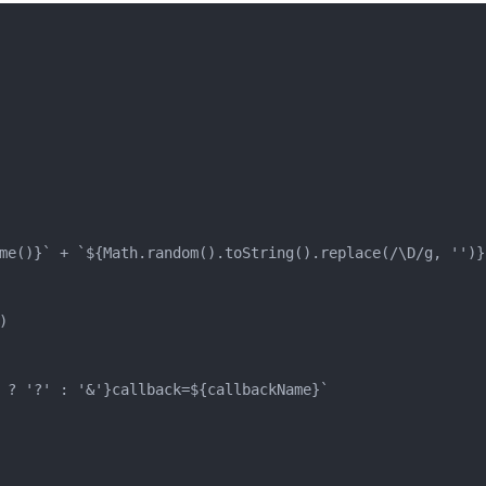
me()}` + `${Math.random().toString().replace(/\D/g, '')}`


 ? '?' : '&'}callback=${callbackName}`
