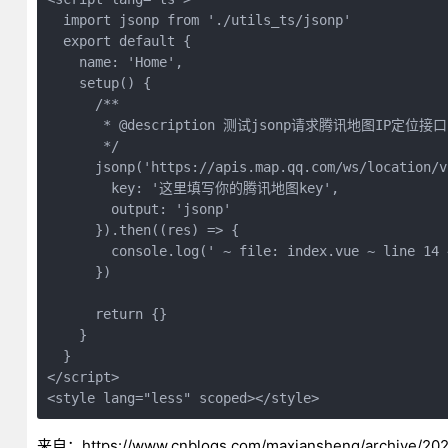
  import jsonp from './utils_ts/jsonp'

  export default {

    name: 'Home',

    setup() {

      /**

       * @description 测试jsonp请求腾讯地图IP定位接口

       */

      jsonp('https://apis.map.qq.com/ws/location/v1
        key: '这里填写你的腾讯地图key',

        output: 'jsonp'

      }).then((res) => {

        console.log(' ~ file: index.vue ~ line 14 
      })

      return {}

    }

  }

</script>

<style lang="less" scoped></style>
来自：https://www.cnblogs.com/maxiansheng/archive/202