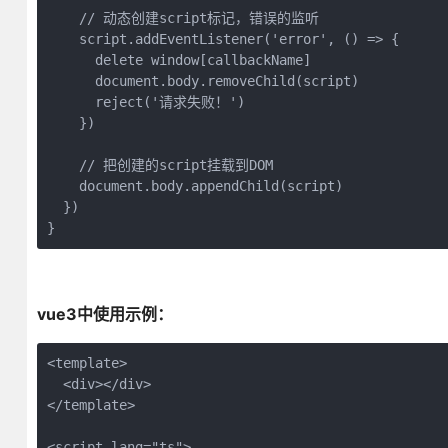
    // 动态创建script标记，错误的监听

    script.addEventListener('error', () => {

      delete window[callbackName]

      document.body.removeChild(script)

      reject('请求失败！')

    })

    // 把创建的script挂载到DOM

    document.body.appendChild(script)

  })

}
vue3中使用示例：
<template>

  <div></div>

</template>

<script lang="ts">
