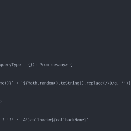
queryType = {}): Promise<any> {

me()}` + `${Math.random().toString().replace(/\D/g, '')}`


 ? '?' : '&'}callback=${callbackName}`
