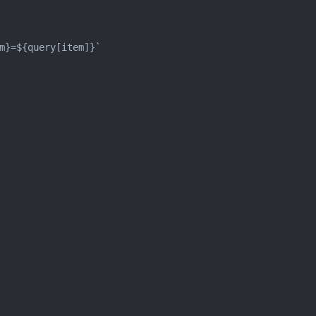
m}=${query[item]}`
