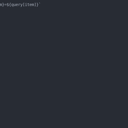
m}=${query[item]}`
