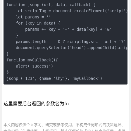
function jsonp (url, data, callback) {

    let scriptTag = document.createElement('script')

    let params = ''

    for (key in data) {

        params += key + '=' + data[key] + '&'

    }

    params.length === 0 ? scriptTag.src = url + '?' +
    document.querySelector('head').appendChild(scriptT
}

function myCallback(){

    alert('success')

}    

jsonp ('123', {name:'lhy'}, 'myCallback')
这里需要后台返回的参数名为fn
本文内容仅供个人学习、研究或参考使用，不构成任何形式的决策建议、
专业指导或法律依据。未经授权，禁止任何单位或个人以商业售卖、虚假