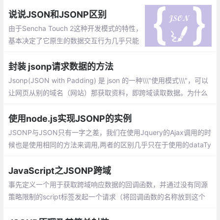
是一样的，下面我来循序渐进的说明一下jsonp在客户端的实现
说说JSON和JSONP区别
由于Sencha Touch 2这种开发模式的特性，
基本决定了它原生的数据交互行为几乎只能
通过AJAX来实现。当然了，通过调用强大的
PhoneGap插件然后打包，你可以实现100%
封装 jsonp请求数据的方法
的Socket通讯和本地数据库功能
Jsonp(JSON with Padding) 是 json 的一种\\\"使用模式\\\"，可以
让网页从别的域名（网站）那获取资料，即跨域读取数据。为什么
我们从不同的域（网站）访问数据需要一个特殊的技术( JSONP )
呢？这是因为同源策略。
使用node.js实现JSONP的实例
JSONP与JSON只有一字之差，我们在使用Jquery的Ajax调用的时
候也是使用相同的方法来调用,两者的区别几乎只在于使用的dataTy
pe这个属性的不同。但是实际上JSON和JSONP是完全不同的两个
东西，JSON是一个数据格式
JavaScript之JSONP跨域
事先定义一个用于获取跨域响应数据的回调函数，并通过没有同源
策略限制的script标签发起一个请求（将回调函数的名称放到这个
请求的query参数里），然后服务端返回这个回调函数的执行，并