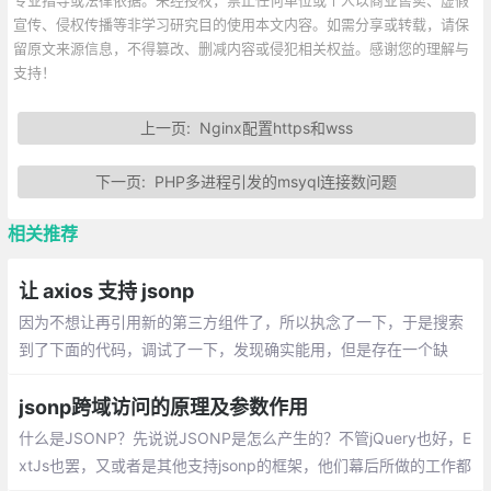
宣传、侵权传播等非学习研究目的使用本文内容。如需分享或转载，请保
留原文来源信息，不得篡改、删减内容或侵犯相关权益。感谢您的理解与
支持！
上一页:
Nginx配置https和wss
下一页:
PHP多进程引发的msyql连接数问题
相关推荐
让 axios 支持 jsonp
因为不想让再引用新的第三方组件了，所以执念了一下，于是搜索
到了下面的代码，调试了一下，发现确实能用，但是存在一个缺
陷，就是如果存在连续多次的请求，都会回调到同一个函数上
jsonp跨域访问的原理及参数作用
什么是JSONP？先说说JSONP是怎么产生的？不管jQuery也好，E
xtJs也罢，又或者是其他支持jsonp的框架，他们幕后所做的工作都