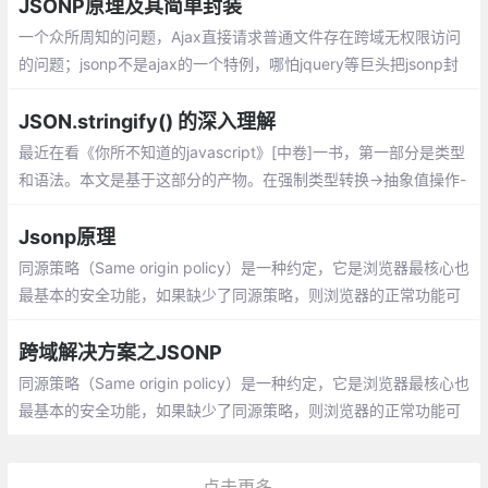
将需要响应的数据放到回调函数的参数里
JSONP原理及其简单封装
一个众所周知的问题，Ajax直接请求普通文件存在跨域无权限访问
的问题；jsonp不是ajax的一个特例，哪怕jquery等巨头把jsonp封
装进了ajax，也不能改变！
JSON.stringify() 的深入理解
最近在看《你所不知道的javascript》[中卷]一书，第一部分是类型
和语法。本文是基于这部分的产物。在强制类型转换->抽象值操作-
> toString 部分，其中对工具函数 JSON.stringify(..) 将 JSON 对
象序列化为字符串部分介绍进行了详细的介绍。
Jsonp原理
同源策略（Same origin policy）是一种约定，它是浏览器最核心也
最基本的安全功能，如果缺少了同源策略，则浏览器的正常功能可
能都会受到影响。可以说Web是构建在同源策略基础之上的，浏览
器只是针对同源策略的一种实现。
跨域解决方案之JSONP
同源策略（Same origin policy）是一种约定，它是浏览器最核心也
最基本的安全功能，如果缺少了同源策略，则浏览器的正常功能可
能都会受到影响。可以说Web是构建在同源策略基础之上的，浏览
器只是针对同源策略的一种实现
点击更多...