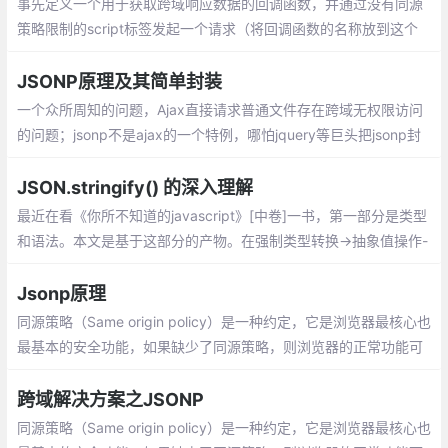
事先定义一个用于获取跨域响应数据的回调函数，并通过没有同源
策略限制的script标签发起一个请求（将回调函数的名称放到这个
请求的query参数里），然后服务端返回这个回调函数的执行，并
将需要响应的数据放到回调函数的参数里
JSONP原理及其简单封装
一个众所周知的问题，Ajax直接请求普通文件存在跨域无权限访问
的问题；jsonp不是ajax的一个特例，哪怕jquery等巨头把jsonp封
装进了ajax，也不能改变！
JSON.stringify() 的深入理解
最近在看《你所不知道的javascript》[中卷]一书，第一部分是类型
和语法。本文是基于这部分的产物。在强制类型转换->抽象值操作-
> toString 部分，其中对工具函数 JSON.stringify(..) 将 JSON 对
象序列化为字符串部分介绍进行了详细的介绍。
Jsonp原理
同源策略（Same origin policy）是一种约定，它是浏览器最核心也
最基本的安全功能，如果缺少了同源策略，则浏览器的正常功能可
能都会受到影响。可以说Web是构建在同源策略基础之上的，浏览
器只是针对同源策略的一种实现。
跨域解决方案之JSONP
同源策略（Same origin policy）是一种约定，它是浏览器最核心也