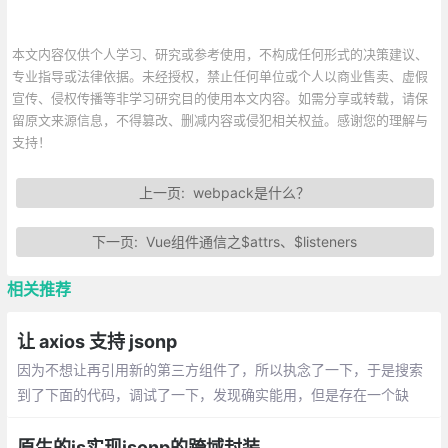
本文内容仅供个人学习、研究或参考使用，不构成任何形式的决策建议、
专业指导或法律依据。未经授权，禁止任何单位或个人以商业售卖、虚假
宣传、侵权传播等非学习研究目的使用本文内容。如需分享或转载，请保
留原文来源信息，不得篡改、删减内容或侵犯相关权益。感谢您的理解与
支持！
上一页:
webpack是什么？
下一页:
Vue组件通信之$attrs、$listeners
相关推荐
让 axios 支持 jsonp
因为不想让再引用新的第三方组件了，所以执念了一下，于是搜索
到了下面的代码，调试了一下，发现确实能用，但是存在一个缺
陷，就是如果存在连续多次的请求，都会回调到同一个函数上
原生的js实现jsonp的跨域封装