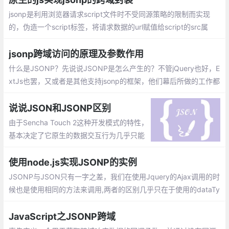
jsonp是利用浏览器请求script文件时不受同源策略的限制而实现
的，伪造一个script标签，将请求数据的url赋值给script的src属
性，并将该标签添加到html中，浏览器会自动发送请求，返回的一
般时一段js代码，即函数的调用代码。
jsonp跨域访问的原理及参数作用
什么是JSONP？先说说JSONP是怎么产生的？不管jQuery也好，E
xtJs也罢，又或者是其他支持jsonp的框架，他们幕后所做的工作都
是一样的，下面我来循序渐进的说明一下jsonp在客户端的实现
说说JSON和JSONP区别
由于Sencha Touch 2这种开发模式的特性，
基本决定了它原生的数据交互行为几乎只能
通过AJAX来实现。当然了，通过调用强大的
PhoneGap插件然后打包，你可以实现100%
使用node.js实现JSONP的实例
的Socket通讯和本地数据库功能
JSONP与JSON只有一字之差，我们在使用Jquery的Ajax调用的时
候也是使用相同的方法来调用,两者的区别几乎只在于使用的dataTy
pe这个属性的不同。但是实际上JSON和JSONP是完全不同的两个
东西，JSON是一个数据格式
JavaScript之JSONP跨域