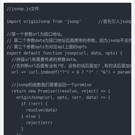
//jsonp.js文件

import originJsonp from 'jsonp'       //首先引入jsonp

//第一个参数url为接口地址。

// 第二个参数data为接口地址后面携带的参数。因为jsonp不
// 第三个参数opts为对应api上面的opts

export default function jsonp(url, data, opts) {

  //拼接url和需要传递的参数data。

  //先判断url后面有没有?号，没有的话后面加？,有的话后面加&

  url += (url.indexOf("?") < 0 ? "?" : "&") + param(da
  //jsonp的函数我们需要返回一个promise

  return new Promise((resolve, reject) => {

    originJsonp(url, opts, (err, data) => {

      if (!err) {

        resolve(data)

      } else {

        reject(err)

      }
