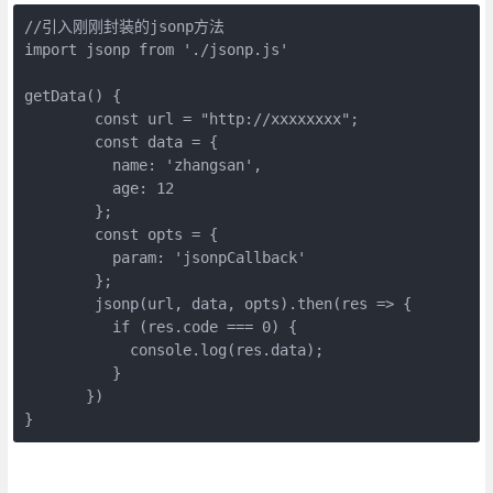
//引入刚刚封装的jsonp方法

import jsonp from './jsonp.js' 

getData() {

        const url = "http://xxxxxxxx";

        const data = {

          name: 'zhangsan',

          age: 12

        };

        const opts = {

          param: 'jsonpCallback'

        };

        jsonp(url, data, opts).then(res => {

          if (res.code === 0) {

            console.log(res.data);

          }

       })

}