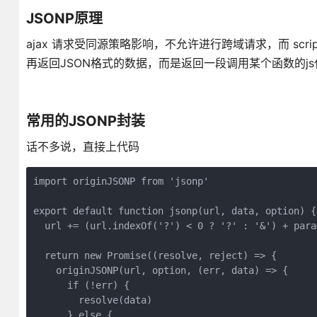
JSONP原理
ajax 请求受同源策略影响，不允许进行跨域请求，而 scr
再返回JSON格式的数据，而是返回一段调用某个函数的js
常用的JSONP封装
话不多说，直接上代码
import originJSONP from 'jsonp'

export default function jsonp(url, data, option) {

  url += (url.indexOf('?') < 0 ? '?' : '&') + param
  return new Promise((resolve, reject) => {

    originJSONP(url, option, (err, data) => {

      if (!err) {

        resolve(data)

      } else {
