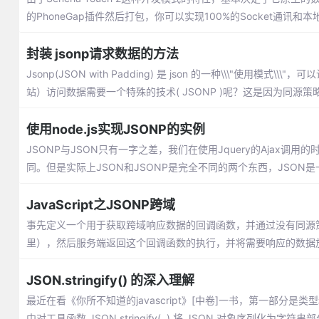
的PhoneGap插件然后打包，你可以实现100%的Socket通讯和
封装 jsonp请求数据的方法
Jsonp(JSON with Padding) 是 json 的一种\\\
站）访问数据需要一个特殊的技术( JSONP )呢？这是因为同源策
使用node.js实现JSONP的实例
JSONP与JSON只有一字之差，我们在使用Jquery的Ajax调
同。但是实际上JSON和JSONP是完全不同的两个东西，JSON
JavaScript之JSONP跨域
事先定义一个用于获取跨域响应数据的回调函数，并通过没有同源策略
里），然后服务端返回这个回调函数的执行，并将需要响应的数据
JSON.stringify() 的深入理解
最近在看《你所不知道的javascript》[中卷]一书，第一部分是类
中对工具函数 JSON.stringify(..) 将 JSON 对象序列化为