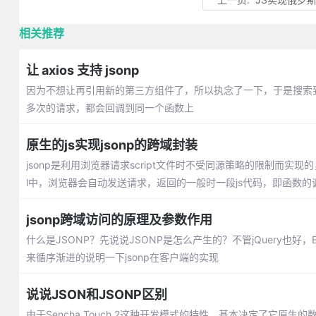
相关推荐
让 axios 支持 jsonp
因为不想让再引用新的第三方组件了，所以执念了一下，于是搜索
多次的请求，都会回调到同一个函数上
原生的js实现jsonp的跨域封装
jsonp是利用浏览器请求script文件时不受同源策略的限制而实现的，
l中，浏览器会自动发送请求，返回的一般时一段js代码，即函数的
jsonp跨域访问的原理及参数作用
什么是JSONP？先说说JSONP是怎么产生的？不管jQuery也好
来循序渐进的说明一下jsonp在客户端的实现
说说JSON和JSONP区别
由于Sencha Touch 2这种开发模式的特性，基本决定了它原