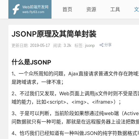
Web前端开发网
首页
资源
工具
文
web.fly63.com
JSONP原理及其简单封装
分享
更新日期:
2019-05-17
阅读:
3.2k
标签:
jsonp
什么是JSONP
1、一个众所周知的问题，Ajax直接请求普通文件存在跨
是跨域请求，一律不准；
2、不过我们又发现，Web页面上调用js文件时则不受是否
域的能力，比如<script>、<img>、<iframe>）；
3、于是可以判断，当前阶段如果想通过纯web端（Active
问数据就只有一种可能，那就是在远程服务器上设法把数据
4、恰巧我们已经知道有一种叫做JSON的纯字符数据格式