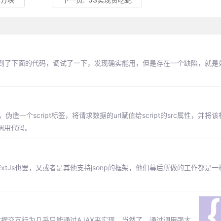
到了下面的代码，调试了一下，发现确实能用，但是存在一个缺陷，就是
伪造一个script标签，将请求数据的url赋值给script的src属性，并将
调用代码。
，ExtJs也罢，又或者是其他支持jsonp的框架，他们幕后所做的工作都是
生的数据交互行为几乎只能通过AJAX来实现。当然了，通过调用强大