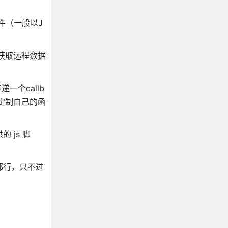
件（一般以J
获取远程数据
个callb
意定制自己的函
的 js 脚
都行，只不过