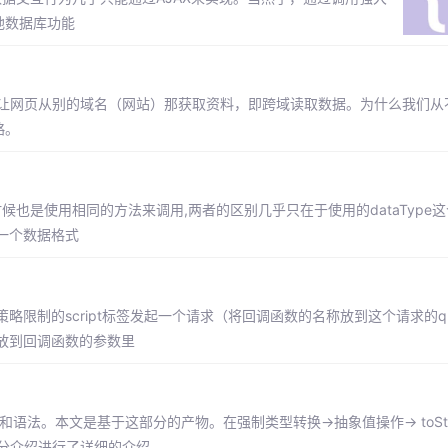
本地数据库功能
"使用模式\\\"，可以让网页从别的域名（网站）那获取资料，即跨域读取数据。为什么我
略。
用的时候也是使用相同的方法来调用,两者的区别几乎只在于使用的dataType
是一个数据格式
限制的script标签发起一个请求（将回调函数的名称放到这个请求的qu
放到回调函数的参数里
型和语法。本文是基于这部分的产物。在强制类型转换->抽象值操作-> toStr
字符串部分介绍进行了详细的介绍。