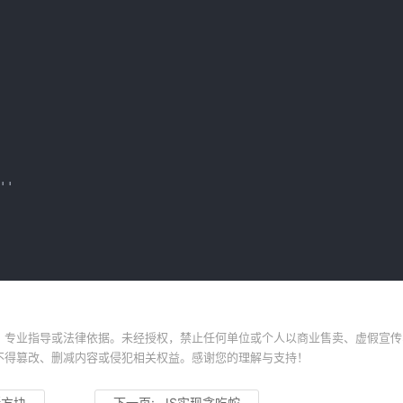
'

、专业指导或法律依据。未经授权，禁止任何单位或个人以商业售卖、虚假宣传
不得篡改、删减内容或侵犯相关权益。感谢您的理解与支持！
斯方块
下一页:
JS实现贪吃蛇