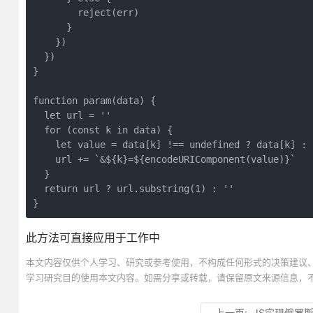
        reject(err)

      }

    })

  })

}

function param(data) {

  let url = ''

  for (const k in data) {

    let value = data[k] !== undefined ? data[k] : '
    url += `&${k}=${encodeURIComponent(value)}`

  }

  return url ? url.substring(1) : ''

}
此方法可直接应用于工作中
本文内容仅供个人学习、研究或参考使用，不构成任何形式的决策建议
学习研究目的使用本文内容。如需分享或转载，请保留原文来源信息，
上一页:
JS实现俄罗