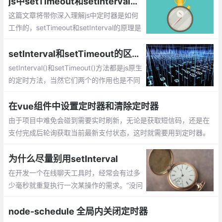
js中setTimeout和setInterval的深入理解：它们之间的区别，原理，“异步“等
这篇文章将带你深入理解js中定时器是如何
工作的，setTimeout和setInterval的原理是
什么？
setInterval和setTimeout的区别以及setInterval越来越快问题的解决方法
setInterval()和setTimeout()方法都是js原生
的定时方法，当然它们两个的作用也是不同
的，并且最近在做上下滚动公告栏的时候，
发现了setInterval()非常令人抓狂的问题，
在vue组件中设置定时器和清除定时器
那就是用setInterval()做的定时滚动会随着
由于项目中难免会碰到需要实时刷新，无论是获取短信码，还是在
浏览器页面切换变得无法控制！为什么会说
支付完成后轮询获取当前最新支付状态，这时就需要用到定时器。
无法控制呢
但是，定时器如果不及时合理地清除，会造成业务逻辑混乱甚至应
用卡死的情况
为什么尽量别用setInterval
在开发一个在线聊天工具时，经常会有过多
少毫秒就重复执行一次某操作的需求。“没问
题”，大家都说，“用setInterval好了。”我觉
得这个点子很糟糕。
node-schedule 全局内关闭定时器