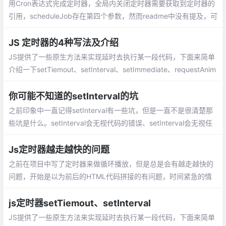
用Cron表达式完成定时器，全局内关闭定时器需要获取到定时器的
引用，scheduleJob存在第四个参数，然而readme中没有提及，可
知API
JS 定时器的4种写法及介绍
JS提供了一些原生方法来实现延时去执行某一段代码，下面来简单
介绍一下setTiemout、setInterval、setImmediate、requestAnim
ationFrame。setTimeout: 设置一个定时器，在定时器到期后执行
一次函数或代码段
你可能不知道的setInterval的坑
之前印象中一直记得setInterval有一些坑，但是一直不是很清楚那
些坑是什么。setInterval会无视代码的错误、setInterval会无视任
何情况下定时执行、、setInterval不能确保每次调用都能执行
Js定时器越走越快的问题
之前在项目中写了定时器来做循环播放，但是总是会有越走越快的
问题，开始是以为前后的HTML代码拼接的有问题，时间紧急的情
况下反复改了很多也没什么效果，后来发现是js定时器的问题，在
这里记录一下。
js定时器setTiemout、setInterval
JS提供了一些原生方法来实现延时去执行某一段代码，下面来简单