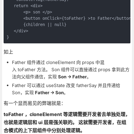
   return <div>

       <p> son </p>

       <button onClick={toFather} >to Father</button>

       {children || null}

   </div>

如上
Father 组件通过 cloneElement 向 props 中混
入 toFather 方法。 Son 组件可以直接通过 props 拿到此方
法向父组件通信，实现
Son -> Father
。
Father 可以通过 useState 改变 fatherSay 并且传递给
Son，实现
Father -> Son
。
有一个显而易见的弊端就是：
toFather ，cloneElement 等逻辑需要开发者去单独处理，
也就是逻辑层和 ui 层是强关联的。 这就需要开发者，在组
合模式的上下层组件中分别处理逻辑。