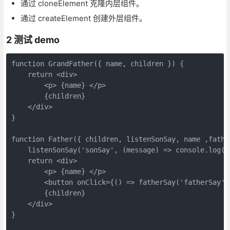
通过 cloneElement 克隆内层组件。
通过 createElement 创建外层组件。
2 测试 demo
function GrandFather({ name, children }) {

    return <div>

        <p> {name} </p>

        {children}

    </div>

}

function Father({ children, listenSonSay, name ,father
    listenSonSay('sonSay', (message) => console.log(me
    return <div>

        <p> {name} </p>

        <button onClick={() => fatherSay('fatherSay',
        {children}

    </div>

}
