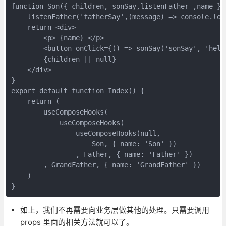
function Son({ children, sonSay,listenFather ,name }) 
    listenFather('fatherSay',(message) => console.log(
    return <div>

        <p> {name} </p>

        <button onClick={() => sonSay('sonSay', 'hell
        {children || null}

    </div>

}

export default function Index() {

    return (

        useComposeHooks(

            useComposeHooks(

                useComposeHooks(null, 

                    Son, { name: 'Son' })

                , Father, { name: 'Father' })

        , GrandFather, { name: 'GrandFather' })

    )

如上，我们不再需要向业务层做其他的处理。只需要调用
props 里面的相关方法就可以了。