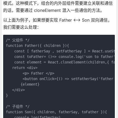
模式。这种模式下，组合的内外层组件需要建立关联和通信
的话，需要通过 cloneElement 混入一些通信的方法。
以上面为例子，如果想要实现 Father <——> Son 双向通信，
我们需要这么处理：
/* 父组件 */

function Father({ children }){

    const [ fatherSay , setFatherSay ] = React.useStat
    const toFather= ()=> console.log('son to father')

    const element = React.cloneElement(children,{ fath
   return <div>

        <p> Father </p>

        <button onClick={() => setFatherSay('father t
       {element}

   </div>

}

/* 子组件 */

function Son({ children, fatherSay, toFather }){

    console.log(fatherSay)
