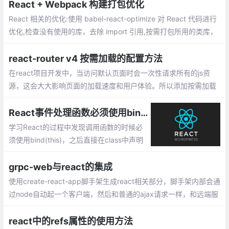
React + Webpack 构建打包优化
React 相关的优化:使用 babel-react-optimize 对 React 代码进行
优化,检查没有使用的库，去除 import 引用,按需打包所用的类库，
比如 lodash 、echarts 等.Webpack 构建打包存在的问题两个方
面：构建速度慢,打包后的文件体积过大
react-router v4 按需加载的配置方法
在react项目开发中，当访问默认页面时会一次性请求所有的js资
源，这会大大影响页面的加载速度和用户体验。所以添加按需加载
功能是必要的，以下是配置按需加载的方法
React事件处理函数必须使用bind(this)的原因
学习React的过程中发现调用函数的时候必
须使用bind(this)，之后直接在class中声明
函数即可正常使用，但是为什么呢，博主进
行了一番查阅，总结如下。
grpc-web与react的集成
使用create-react-app脚手架生成react相关部分，脚手架内部会通
过node自动起一个客户端，然后和普通的ajax请求一样，和远端服
务器进行通信，只不过这里采用支持rpc通信的grpc-web来发起请
求，远端采用docker容器的node服务器，node服务器端使用envo
react中的refs属性的使用方法