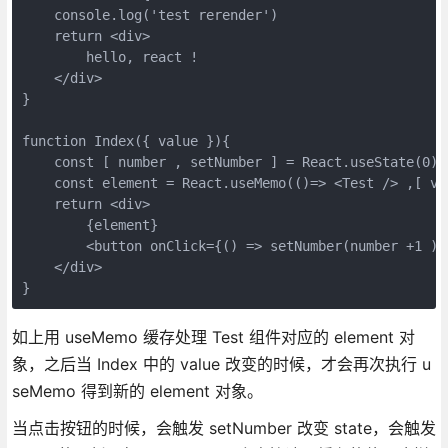
    console.log('test rerender')

    return <div>

        hello, react !

    </div>

}

function Index({ value }){

    const [ number , setNumber ] = React.useState(0)

    const element = React.useMemo(()=> <Test /> ,[ val
    return <div>

        {element}

        <button onClick={() => setNumber(number +1 )
    </div>

如上用 useMemo 缓存处理 Test 组件对应的 element 对
象，之后当 Index 中的 value 改变的时候，才会再次执行 u
seMemo 得到新的 element 对象。
当点击按钮的时候，会触发 setNumber 改变 state，会触发