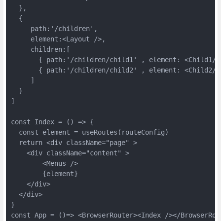
  },

  {

     path:'/children',

     element:<Layout />,

     children:[

       { path:'/children/child1' , element: <Child1/> 
       { path:'/children/child2' , element: <Child2/> 
     ]

  }

]

const Index = () => {

  const element = useRoutes(routeConfig)

  return <div className="page" >

    <div className="content" >

        <Menus />

        {element}

    </div>

  </div>

}

const App = ()=> <BrowserRouter><Index /></BrowserRout