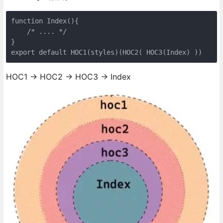
function Index(){

    /* .... */

}

HOC1 -> HOC2 -> HOC3 -> Index