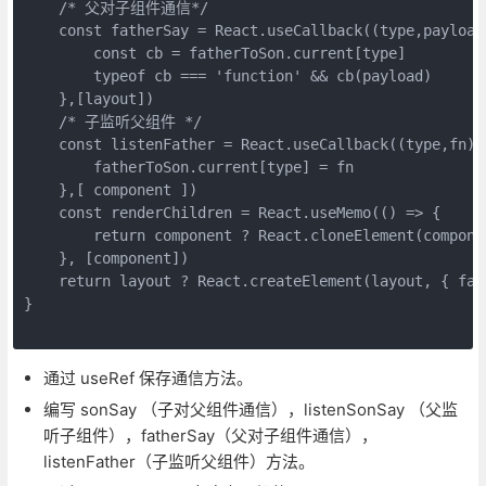
    /* 父对子组件通信*/

    const fatherSay = React.useCallback((type,payload)
        const cb = fatherToSon.current[type]

        typeof cb === 'function' && cb(payload)

    },[layout])

    /* 子监听父组件 */

    const listenFather = React.useCallback((type,fn)=>
        fatherToSon.current[type] = fn

    },[ component ])

    const renderChildren = React.useMemo(() => {

        return component ? React.cloneElement(compone
    }, [component])

    return layout ? React.createElement(layout, { fat
}

通过 useRef 保存通信方法。
编写 sonSay （子对父组件通信），listenSonSay （父监
听子组件），fatherSay（父对子组件通信），
listenFather（子监听父组件）方法。