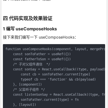
四 代码实现及效果验证
1 编写 useComposeHooks
接下来我们编写一下 useComposeHooks：
function useComposeHooks(component, layout, mergeProps
    const sonToFather = useRef({})

    const fatherToSon = useRef({})

    /* 子对父组件通信  */

    const sonSay = React.useCallback((type, payload) =
        const cb = sonToFather.current[type]

        typeof cb === 'function' && cb(payload)

    }, [component])

    /* 父监听子组件 */

    const listenSonSay = React.useCallback((type, fn) 
        sonToFather.current[type] = fn

    }, [layout])
