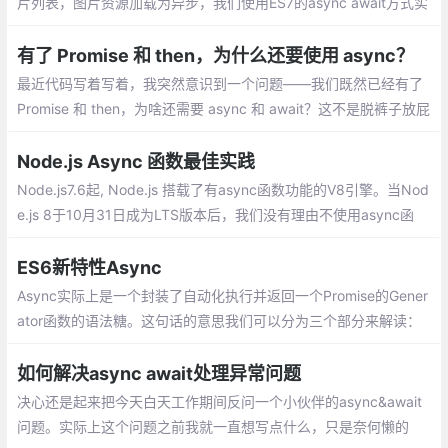
片列表，图片资源加载为异步，我们使用ES7的async await方式实
现，多张图片，是用for循环。
有了 Promise 和 then，为什么还要使用 async？
最近代码写着写着，我突然意识到一个问题——我们既然已经有了
Promise 和 then，为啥还需要 async 和 await？这不是脱裤子放屁
吗？
Node.js Async 函数最佳实践
Node.js7.6起, Node.js 搭载了有async函数功能的V8引擎。当Nod
e.js 8于10月31日成为LTS版本后，我们没有理由不使用async函
数。接下来，我将简要介绍async函数，以及如何改变我们编写No
de.js应用程序的方式。
ES6新特性Async
Async实际上是一个封装了自动化执行并返回一个Promise的Gener
ator函数的语法糖。这句话的意思我们可以分为三个部分来解读：
首先它有一个自动化执行，Generator函数是依靠不停的调用.net来
依次执行的，Async有一个自动化执行的过程
如何解决async await处理异常问题
决心还是起来把今天白天工作期间反问一个小伙伴的async&await
问题。实际上这个问题之前我就一直想写点什么，只是奈何懒的