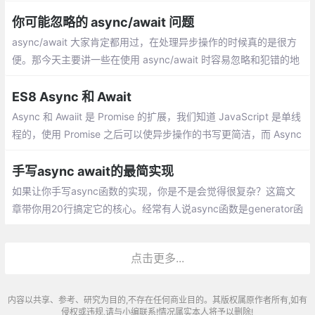
很，一直没有行动
你可能忽略的 async/await 问题
async/await 大家肯定都用过，在处理异步操作的时候真的是很方
便。那今天主要讲一些在使用 async/await 时容易忽略和犯错的地
方。上面的代码中，每一行都会 等待上一行的结果返回后才会执
行。
ES8 Async 和 Await
Async 和 Awaiit 是 Promise 的扩展，我们知道 JavaScript 是单线
程的，使用 Promise 之后可以使异步操作的书写更简洁，而 Async
使 Promise 像同步操作
手写async await的最简实现
如果让你手写async函数的实现，你是不是会觉得很复杂？这篇文
章带你用20行搞定它的核心。经常有人说async函数是generator函
数的语法糖，那么到底是怎么样一个糖呢？让我们来一层层的剥开
它的糖衣。
点击更多...
内容以共享、参考、研究为目的,不存在任何商业目的。其版权属原作者所有,如有
侵权或违规,请与小编联系!情况属实本人将予以删除!