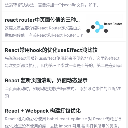
法跳转.解决办法：需要添加一个jsconfig文件，如下：
react router中页面传值的三种方法
这篇文章主要介绍React Router定义路由之
后如何传值，有关React和React Router 。r
eact router中页面传值的三种方法：props.
params、query、state
React常用hook的优化useEffect浅比较
先说说react原版的useEffect使用起来不便的地方，这里的effect
每次更新都会执行，因为第三个参数一直是不等的，第二是在deps
依赖很多的时候是真的麻烦
React 监听页面滚动，界面动态显示
当页面滚动时，如何动态切换布局/样式， 添加滚动事件的监听/注
销
React + Webpack 构建打包优化
React 相关的优化:使用 babel-react-optimize 对 React 代码进行
优化,检查没有使用的库，去除 import 引用,按需打包所用的类库，