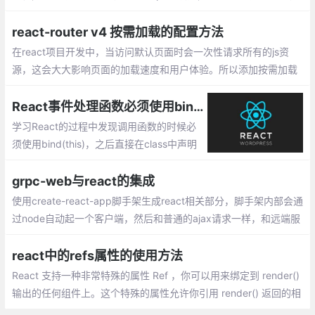
比如 lodash 、echarts 等.Webpack 构建打包存在的问题两个方
面：构建速度慢,打包后的文件体积过大
react-router v4 按需加载的配置方法
在react项目开发中，当访问默认页面时会一次性请求所有的js资
源，这会大大影响页面的加载速度和用户体验。所以添加按需加载
功能是必要的，以下是配置按需加载的方法
React事件处理函数必须使用bind(this)的原因
学习React的过程中发现调用函数的时候必
须使用bind(this)，之后直接在class中声明
函数即可正常使用，但是为什么呢，博主进
行了一番查阅，总结如下。
grpc-web与react的集成
使用create-react-app脚手架生成react相关部分，脚手架内部会通
过node自动起一个客户端，然后和普通的ajax请求一样，和远端服
务器进行通信，只不过这里采用支持rpc通信的grpc-web来发起请
求，远端采用docker容器的node服务器，node服务器端使用envo
react中的refs属性的使用方法
y作为代理
React 支持一种非常特殊的属性 Ref ，你可以用来绑定到 render()
输出的任何组件上。这个特殊的属性允许你引用 render() 返回的相
应的支撑实例（ backing instance ）。这样就可以确保在任何时间