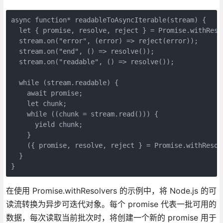
async function* readableToAsyncIterable(stream) {
  let { promise, resolve, reject } = Promise.withReso
  stream.on("error", (error) => reject(error));
  stream.on("end", () => resolve());
  stream.on("readable", () => resolve());
  while (stream.readable) {
    await promise;
    let chunk;
    while ((chunk = stream.read())) {
      yield chunk;
    }
    ({ promise, resolve, reject } = Promise.withResol
  }
}
在使用 Promise.withResolvers 的示例中，将 Node.js 的可
读流转换为异步可迭代对象。每个 promise 代表一批可用的
数据，每次读取当前批次时，将创建一个新的 promise 用于