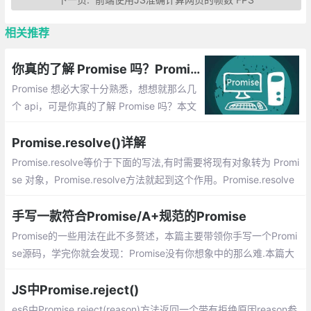
相关推荐
你真的了解 Promise 吗？Promise 必知必会（十道题）
Promise 想必大家十分熟悉，想想就那么几
个 api，可是你真的了解 Promise 吗？本文
根据 Promise 的一些知识点总结了十道题，
看看你能做对几道。
Promise.resolve()详解
Promise.resolve等价于下面的写法,有时需要将现有对象转为 Promi
se 对象，Promise.resolve方法就起到这个作用。Promise.resolve
方法的参数分成四种情况。那么 then 返回的 Promise 将会成为接
受状态（resolve）
手写一款符合Promise/A+规范的Promise
Promise的一些用法在此不多赘述，本篇主要带领你手写一个Promi
se源码，学完你就会发现：Promise没有你想象中的那么难.本篇大
概分为以下步骤：实现简单的同步Promise、增加异步功能、增加
链式调用then、增加catch finally方法、增加all race 等方法、实现
JS中Promise.reject()
一个promise的延迟对象defer、最终测试
es6中Promise.reject(reason)方法返回一个带有拒绝原因reason参